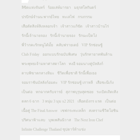
ลิขิตแห่งจันทร์
ร้อยเล่ห์มารยา
มธุรสโลกันตร์
ปรปักษ์จำนน พากย์ไทย
ทะเลไฟ
กรงกรรม
เสือตัดสิงห์ลิงหลอกเจ้า
เจ้าสาวแก้ขัด
เจ้าสาวบ้านไร่
รักนี้เจ้านายจอง
รักนี้เจ้านายจอง
รักนะเป็ดโง่
พี่ว้ากคะรักหนูได้มั้ย
คลับฟรายเดย์
VIP รักซ่อนชู้
Club Friday
ออกแบบรักฉบับพิเศษ
วุ่นรักทายาทพันล้าน
พระพุทธเจ้ามหาศาสดาโลก
ทงอี จอมนางคู่บัลลังก์
ดาบพิฆาตกลางหิมะ
ชีวิตเพื่อชาติ รักนี้เพื่อเธอ
จอมราชันบัลลังก์อมตะ
VIP รักซ่อนชู้ เกาหลี
เสือชะนีเก้ง
เป็นต่อ
หกฉากครับจารย์
สุภาพบุรุษสุดซอย
ระเบิดเถิดเทิง
ตลก 6 ฉาก
3 หนุ่ม 3 มุม x2 2021
เลือดมังกร แรด
เป็นต่อ
เนื้อคู่ The Final Answer
เชฟกระทะเหล็ก
สงครามชีวิตโอชิน
ปริศนาฟ้าแลบ
บุพเพสันนิวาส
The Next Iron Chef
Infinite Challenge Thailand ซุปตาร์ท้าแข่ง