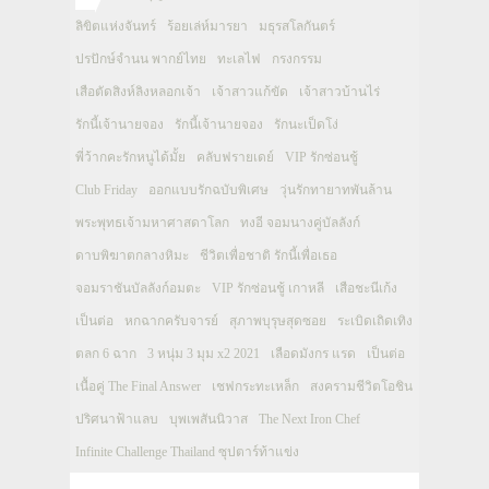
ลิขิตแห่งจันทร์
ร้อยเล่ห์มารยา
มธุรสโลกันตร์
ปรปักษ์จำนน พากย์ไทย
ทะเลไฟ
กรงกรรม
เสือตัดสิงห์ลิงหลอกเจ้า
เจ้าสาวแก้ขัด
เจ้าสาวบ้านไร่
รักนี้เจ้านายจอง
รักนี้เจ้านายจอง
รักนะเป็ดโง่
พี่ว้ากคะรักหนูได้มั้ย
คลับฟรายเดย์
VIP รักซ่อนชู้
Club Friday
ออกแบบรักฉบับพิเศษ
วุ่นรักทายาทพันล้าน
พระพุทธเจ้ามหาศาสดาโลก
ทงอี จอมนางคู่บัลลังก์
ดาบพิฆาตกลางหิมะ
ชีวิตเพื่อชาติ รักนี้เพื่อเธอ
จอมราชันบัลลังก์อมตะ
VIP รักซ่อนชู้ เกาหลี
เสือชะนีเก้ง
เป็นต่อ
หกฉากครับจารย์
สุภาพบุรุษสุดซอย
ระเบิดเถิดเทิง
ตลก 6 ฉาก
3 หนุ่ม 3 มุม x2 2021
เลือดมังกร แรด
เป็นต่อ
เนื้อคู่ The Final Answer
เชฟกระทะเหล็ก
สงครามชีวิตโอชิน
ปริศนาฟ้าแลบ
บุพเพสันนิวาส
The Next Iron Chef
Infinite Challenge Thailand ซุปตาร์ท้าแข่ง