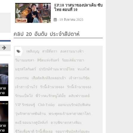
EP.10 วาสนาของปลาเค็ม ซับ
ไทย ตอนที่ 10
: 19 สิงหาคม 2025
คลิป 20 อันดับ ประจำสัปดาห์
เพลิงบุญ
สามีตีตรา
สงครามนางฟ้า
วิมานเมขลา
ลิขิตแห่งจันทร์
ร้อยเล่ห์มารยา
มธุรสโลกันตร์
ปรปักษ์จำนน พากย์ไทย
ทะเลไฟ
กรงกรรม
เสือตัดสิงห์ลิงหลอกเจ้า
เจ้าสาวแก้ขัด
เจ้าสาวบ้านไร่
รักนี้เจ้านายจอง
รักนี้เจ้านายจอง
ปลาย
ปลาย
รักนะเป็ดโง่
พี่ว้ากคะรักหนูได้มั้ย
คลับฟรายเดย์
VIP รักซ่อนชู้
Club Friday
ออกแบบรักฉบับพิเศษ
วุ่นรักทายาทพันล้าน
พระพุทธเจ้ามหาศาสดาโลก
ทงอี จอมนางคู่บัลลังก์
ดาบพิฆาตกลางหิมะ
ปลาย
ปลาย
ชีวิตเพื่อชาติ รักนี้เพื่อเธอ
จอมราชันบัลลังก์อมตะ