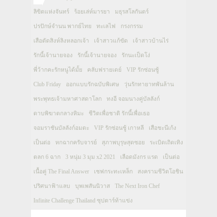
ลิขิตแห่งจันทร์
ร้อยเล่ห์มารยา
มธุรสโลกันตร์
ปรปักษ์จำนน พากย์ไทย
ทะเลไฟ
กรงกรรม
เสือตัดสิงห์ลิงหลอกเจ้า
เจ้าสาวแก้ขัด
เจ้าสาวบ้านไร่
รักนี้เจ้านายจอง
รักนี้เจ้านายจอง
รักนะเป็ดโง่
พี่ว้ากคะรักหนูได้มั้ย
คลับฟรายเดย์
VIP รักซ่อนชู้
Club Friday
ออกแบบรักฉบับพิเศษ
วุ่นรักทายาทพันล้าน
พระพุทธเจ้ามหาศาสดาโลก
ทงอี จอมนางคู่บัลลังก์
ดาบพิฆาตกลางหิมะ
ชีวิตเพื่อชาติ รักนี้เพื่อเธอ
จอมราชันบัลลังก์อมตะ
VIP รักซ่อนชู้ เกาหลี
เสือชะนีเก้ง
เป็นต่อ
หกฉากครับจารย์
สุภาพบุรุษสุดซอย
ระเบิดเถิดเทิง
ตลก 6 ฉาก
3 หนุ่ม 3 มุม x2 2021
เลือดมังกร แรด
เป็นต่อ
เนื้อคู่ The Final Answer
เชฟกระทะเหล็ก
สงครามชีวิตโอชิน
ปริศนาฟ้าแลบ
บุพเพสันนิวาส
The Next Iron Chef
Infinite Challenge Thailand ซุปตาร์ท้าแข่ง