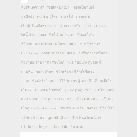
ลิขิตแห่งจันทร์
ร้อยเล่ห์มารยา
มธุรสโลกันตร์
ปรปักษ์จำนน พากย์ไทย
ทะเลไฟ
กรงกรรม
เสือตัดสิงห์ลิงหลอกเจ้า
เจ้าสาวแก้ขัด
เจ้าสาวบ้านไร่
รักนี้เจ้านายจอง
รักนี้เจ้านายจอง
รักนะเป็ดโง่
พี่ว้ากคะรักหนูได้มั้ย
คลับฟรายเดย์
VIP รักซ่อนชู้
Club Friday
ออกแบบรักฉบับพิเศษ
วุ่นรักทายาทพันล้าน
พระพุทธเจ้ามหาศาสดาโลก
ทงอี จอมนางคู่บัลลังก์
ดาบพิฆาตกลางหิมะ
ชีวิตเพื่อชาติ รักนี้เพื่อเธอ
จอมราชันบัลลังก์อมตะ
VIP รักซ่อนชู้ เกาหลี
เสือชะนีเก้ง
เป็นต่อ
หกฉากครับจารย์
สุภาพบุรุษสุดซอย
ระเบิดเถิดเทิง
ตลก 6 ฉาก
3 หนุ่ม 3 มุม x2 2021
เลือดมังกร แรด
เป็นต่อ
เนื้อคู่ The Final Answer
เชฟกระทะเหล็ก
สงครามชีวิตโอชิน
ปริศนาฟ้าแลบ
บุพเพสันนิวาส
The Next Iron Chef
Infinite Challenge Thailand ซุปตาร์ท้าแข่ง