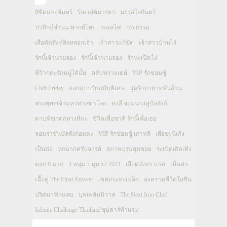
ลิขิตแห่งจันทร์
ร้อยเล่ห์มารยา
มธุรสโลกันตร์
ปรปักษ์จำนน พากย์ไทย
ทะเลไฟ
กรงกรรม
เสือตัดสิงห์ลิงหลอกเจ้า
เจ้าสาวแก้ขัด
เจ้าสาวบ้านไร่
รักนี้เจ้านายจอง
รักนี้เจ้านายจอง
รักนะเป็ดโง่
พี่ว้ากคะรักหนูได้มั้ย
คลับฟรายเดย์
VIP รักซ่อนชู้
Club Friday
ออกแบบรักฉบับพิเศษ
วุ่นรักทายาทพันล้าน
พระพุทธเจ้ามหาศาสดาโลก
ทงอี จอมนางคู่บัลลังก์
ดาบพิฆาตกลางหิมะ
ชีวิตเพื่อชาติ รักนี้เพื่อเธอ
จอมราชันบัลลังก์อมตะ
VIP รักซ่อนชู้ เกาหลี
เสือชะนีเก้ง
เป็นต่อ
หกฉากครับจารย์
สุภาพบุรุษสุดซอย
ระเบิดเถิดเทิง
ตลก 6 ฉาก
3 หนุ่ม 3 มุม x2 2021
เลือดมังกร แรด
เป็นต่อ
เนื้อคู่ The Final Answer
เชฟกระทะเหล็ก
สงครามชีวิตโอชิน
ปริศนาฟ้าแลบ
บุพเพสันนิวาส
The Next Iron Chef
Infinite Challenge Thailand ซุปตาร์ท้าแข่ง