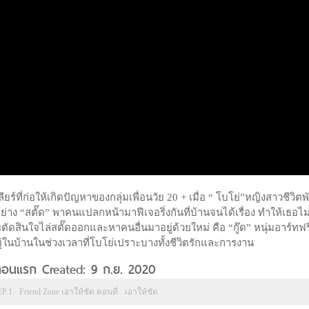
ร์ที่ก่อให้เกิดปัญหาของกลุ่มเพื่อนวัย 20 + เมื่อ “ โบโย่”หญิงสาวชีวิตพั
ง “สตั๊ด” พาคนแปลกหน้ามาฟีเจอริ่งกันที่บ้านจนได้เรื่อง ทำให้เธอไม่
ัดสินใจไล่สตั๊ดออกและหาคนอื่นมาอยู่ด้วยใหม่ คือ “กู๊ด” หนุ่มอาร์ทฟ
ยู่ในบ้านในช่วงเวลาที่โบโย่เปราะบางทั้งชีวิตรักและการงาน
1 ตอนแรก Created: 9 ก.ย. 2020
EP.1
Friend Zone เอาให้ชัด ตอนที่
เอาให้ชัด