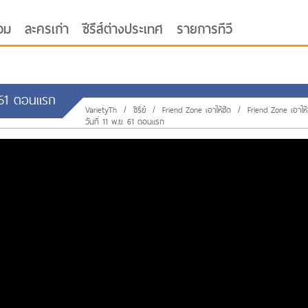
อม
ละครเก่า
ซีรีส์ต่างประเทศ
รายการทีวี
ย. 61 ตอนแรก
VarietyTh
/
ซีรี่ย์
/
Friend Zone เอาให้ชัด
/
Friend Zone เอาให้
วันที่ 11 พ.ย. 61 ตอนแรก
oor ซับไทย