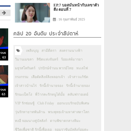
EP.7 บอสมั่นหน้ากับเลขาตัว
ตึง ตอนที่ 7
: 16 กุมภาพันธ์ 2025
คลิป 20 อันดับ ประจำสัปดาห์
เพลิงบุญ
สามีตีตรา
สงครามนางฟ้า
rous
ค. 63
วิมานเมขลา
ลิขิตแห่งจันทร์
ร้อยเล่ห์มารยา
มธุรสโลกันตร์
ปรปักษ์จำนน พากย์ไทย
ทะเลไฟ
กรงกรรม
เสือตัดสิงห์ลิงหลอกเจ้า
เจ้าสาวแก้ขัด
เจ้าสาวบ้านไร่
รักนี้เจ้านายจอง
รักนี้เจ้านายจอง
rous
. 63
รักนะเป็ดโง่
พี่ว้ากคะรักหนูได้มั้ย
คลับฟรายเดย์
VIP รักซ่อนชู้
Club Friday
ออกแบบรักฉบับพิเศษ
วุ่นรักทายาทพันล้าน
พระพุทธเจ้ามหาศาสดาโลก
ทงอี จอมนางคู่บัลลังก์
ดาบพิฆาตกลางหิมะ
ชีวิตเพื่อชาติ รักนี้เพื่อเธอ
จอมราชันบัลลังก์อมตะ