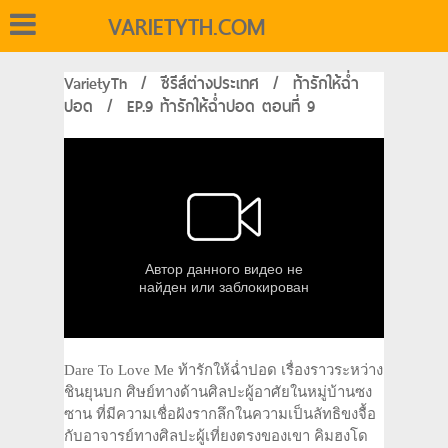
VARIETYTH.COM
VarietyTh
/
ซีรีส์ต่างประเทศ
/
ท้ารักให้ฉ่ำ
ปอด
/
EP.9 ท้ารักให้ฉ่ำปอด ตอนที่ 9
Dare To Love Me ท้ารักให้ฉ่ำปอด เรื่องราวระหว่าง
ชินยุนบก ศิษย์ทางด้านศิลปะผู้อาศัยในหมู่บ้านซง
ซาน ที่มีความเชื่อฝังรากลึกในความเป็นลัทธิขงจื้อ
กับอาจารย์ทางศิลปะผู้เที่ยงตรงของเขา คิมฮงโด