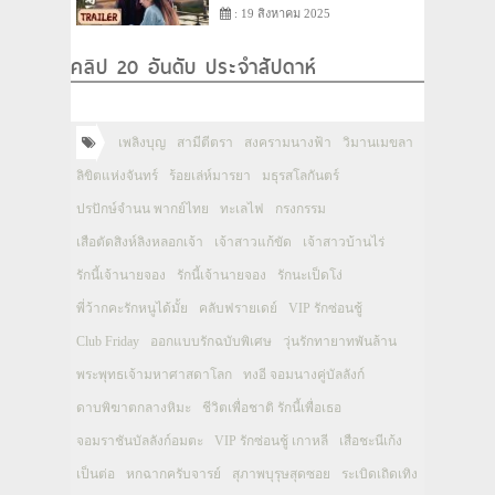
: 19 สิงหาคม 2025
คลิป 20 อันดับ ประจำสัปดาห์
เพลิงบุญ
สามีตีตรา
สงครามนางฟ้า
วิมานเมขลา
ลิขิตแห่งจันทร์
ร้อยเล่ห์มารยา
มธุรสโลกันตร์
ปรปักษ์จำนน พากย์ไทย
ทะเลไฟ
กรงกรรม
เสือตัดสิงห์ลิงหลอกเจ้า
เจ้าสาวแก้ขัด
เจ้าสาวบ้านไร่
รักนี้เจ้านายจอง
รักนี้เจ้านายจอง
รักนะเป็ดโง่
พี่ว้ากคะรักหนูได้มั้ย
คลับฟรายเดย์
VIP รักซ่อนชู้
Club Friday
ออกแบบรักฉบับพิเศษ
วุ่นรักทายาทพันล้าน
พระพุทธเจ้ามหาศาสดาโลก
ทงอี จอมนางคู่บัลลังก์
ดาบพิฆาตกลางหิมะ
ชีวิตเพื่อชาติ รักนี้เพื่อเธอ
จอมราชันบัลลังก์อมตะ
VIP รักซ่อนชู้ เกาหลี
เสือชะนีเก้ง
เป็นต่อ
หกฉากครับจารย์
สุภาพบุรุษสุดซอย
ระเบิดเถิดเทิง