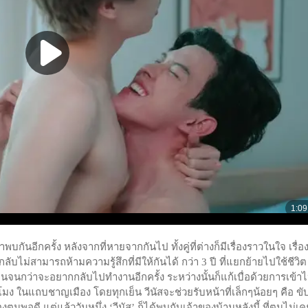
กันอีกครั้ง หลังจากที่หายจากกันไป ทั้งคู่ที่ต่างก็มีเรื่องราวในใจ เรื่อ
ลับไม่สามารถห้ามความรู้สึกที่มีให้กันได้ กว่า 3 ปี ที่แยกย้ายไปใช้ชีวิต
นจนกว่าจะอยากกลับไปทำงานอีกครั้ง ระหว่างนั้นก็แก้เบื่อด้วยการเข้า
ั่วโมง ในแถบชาญเมือง โดยทุกเย็น วีนัสจะช่วยรับหน้าที่เล็กๆน้อยๆ คือ ข
งตนพอดี แต่แล้ววันหนึ่ง ‘วีนัส’ ก็ได้พบกับเจ้าของบ้านหลังนี้ ที่ตนไม่เค