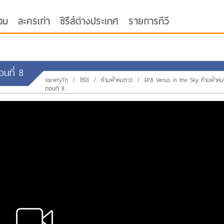
อม
ละครเก่า
ซีรีส์ต่างประเทศ
รายการทีวี
อนที่ 8
VarietyTh
/
ซีรี่ย์
/
ห้ามฟ้าห่มดาว
/
EP.8 Venus in the Sky ห้ามฟ้าห่
ตอนที่ 8
oor ซับไทย