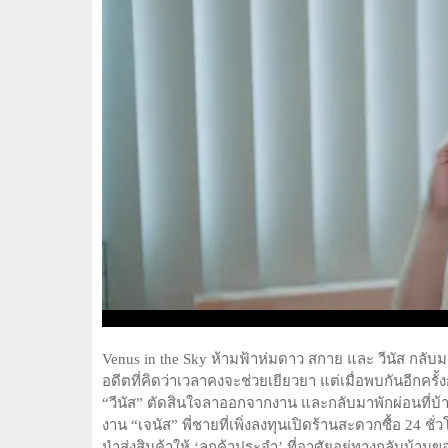
Venus in the Sky ห้ามฟ้าห่มดาว สกาย และ วีนัส กลับมาพบ
อดีตที่คิดว่าเวลาคงจะช่วยเยียวยา แต่เมื่อพบกันอีกครั้งก
“วีนัส” ตัดสินใจลาออกจากงาน และกลับมาพักผ่อนที่บ้า
งาน “เจนัส” พี่ชายที่เพิ่งลงทุนเปิดร้านสะดวกซื้อ 24 ช
นำส่งสินค้าให้ ‘ลูกค้าประจำ’ ที่อาศัยอยู่ทางกลับบ้านขอ