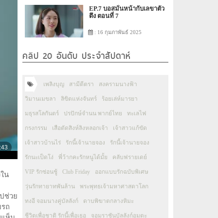
EP.7 บอสมั่นหน้ากับเลขาตัว
ตึง ตอนที่ 7
: 16 กุมภาพันธ์ 2025
คลิป 20 อันดับ ประจำสัปดาห์
เพลิงบุญ
สามีตีตรา
สงครามนางฟ้า
วิมานเมขลา
ลิขิตแห่งจันทร์
ร้อยเล่ห์มารยา
มธุรสโลกันตร์
ปรปักษ์จำนน พากย์ไทย
ทะเลไฟ
กรงกรรม
เสือตัดสิงห์ลิงหลอกเจ้า
เจ้าสาวแก้ขัด
เจ้าสาวบ้านไร่
รักนี้เจ้านายจอง
รักนี้เจ้านายจอง
รักนะเป็ดโง่
พี่ว้ากคะรักหนูได้มั้ย
คลับฟรายเดย์
VIP รักซ่อนชู้
Club Friday
ออกแบบรักฉบับพิเศษ
งใน
วุ่นรักทายาทพันล้าน
พระพุทธเจ้ามหาศาสดาโลก
ไปช่วย
ทงอี จอมนางคู่บัลลังก์
ดาบพิฆาตกลางหิมะ
ับรถ
ชีวิตเพื่อชาติ รักนี้เพื่อเธอ
จอมราชันบัลลังก์อมตะ
ยเห็น