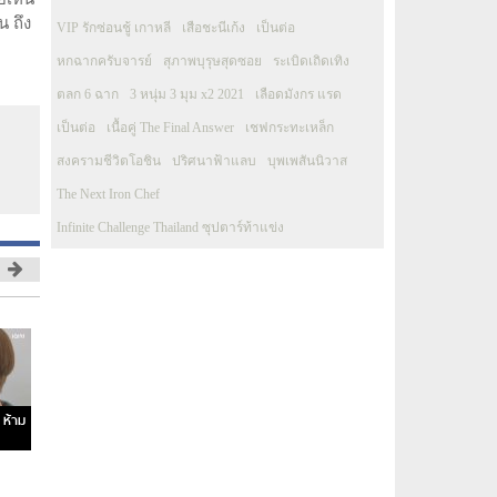
น ถึง
VIP รักซ่อนชู้ เกาหลี
เสือชะนีเก้ง
เป็นต่อ
หกฉากครับจารย์
สุภาพบุรุษสุดซอย
ระเบิดเถิดเทิง
ตลก 6 ฉาก
3 หนุ่ม 3 มุม x2 2021
เลือดมังกร แรด
เป็นต่อ
เนื้อคู่ The Final Answer
เชฟกระทะเหล็ก
สงครามชีวิตโอชิน
ปริศนาฟ้าแลบ
บุพเพสันนิวาส
The Next Iron Chef
Infinite Challenge Thailand ซุปตาร์ท้าแข่ง
 ห้าม