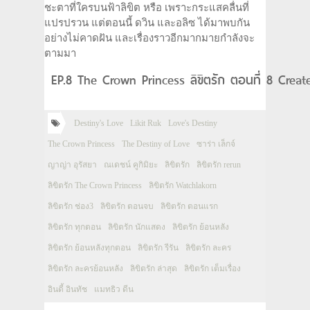
ชะตาที่ใครบนฟ้าลิขิต หรือ เพราะกระแสคลื่นที่
แปรปรวน แต่ตอนนี้ ดวิน และอลิซ ได้มาพบกัน
อย่างไม่คาดฝัน และเรื่องราวอีกมากมายกำลังจะ
ตามมา
EP.8 The Crown Princess ลิขิตรัก ตอนที่ 8 Creat
Destiny's Love
Likit Ruk
Love's Destiny
The Crown Princess
The Destiny of Love
ซาร่า เล็กจ์
ญาญ่า อุรัสยา
ณเดชน์ คูกิมิยะ
ลิขิตรัก
ลิขิตรัก rerun
ลิขิตรัก The Crown Princess
ลิขิตรัก Watchlakorn
ลิขิตรัก ช่อง3
ลิขิตรัก ตอนจบ
ลิขิตรัก ตอนแรก
ลิขิตรัก ทุกตอน
ลิขิตรัก นักแสดง
ลิขิตรัก ย้อนหลัง
ลิขิตรัก ย้อนหลังทุกตอน
ลิขิตรัก รีรัน
ลิขิตรัก ละคร
ลิขิตรัก ละครย้อนหลัง
ลิขิตรัก ล่าสุด
ลิขิตรัก เต็มเรื่อง
อินดี้ อินทัช
แมทธิว ดีน