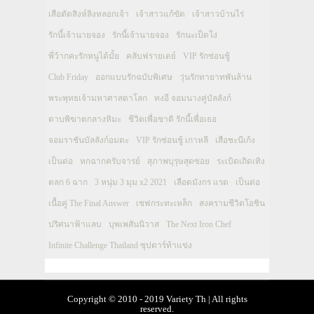
เสือตัดสิงห์ลิงหลอกเจ้า
เจ้าสาวแก้ขัด
เจ้าสาวบ้านไร่
รักนี้เจ้านายจอง
รักนี้เจ้านายจอง
รักนะเป็ดโง่
พี่ว้ากคะรักหนูได้มั้ย
คลับฟรายเดย์
VIP รักซ่อนชู้
Club Friday
ออกแบบรักฉบับพิเศษ
วุ่นรักทายาทพันล้าน
พระพุทธเจ้ามหาศาสดาโลก
ทงอี จอมนางคู่บัลลังก์
ดาบพิฆาตกลางหิมะ
ชีวิตเพื่อชาติ รักนี้เพื่อเธอ
จอมราชันบัลลังก์อมตะ
VIP รักซ่อนชู้ เกาหลี
เสือชะนีเก้ง
เป็นต่อ
หกฉากครับจารย์
สุภาพบุรุษสุดซอย
ระเบิดเถิดเทิง
ตลก 6 ฉาก
3 หนุ่ม 3 มุม x2 2021
เลือดมังกร แรด
เป็นต่อ
เนื้อคู่ The Final Answer
เชฟกระทะเหล็ก
สงครามชีวิตโอชิน
ปริศนาฟ้าแลบ
บุพเพสันนิวาส
The Next Iron Chef
Infinite Challenge Thailand ซุปตาร์ท้าแข่ง
Copyright © 2010 - 2019 Variety Th | All rights
reserved.