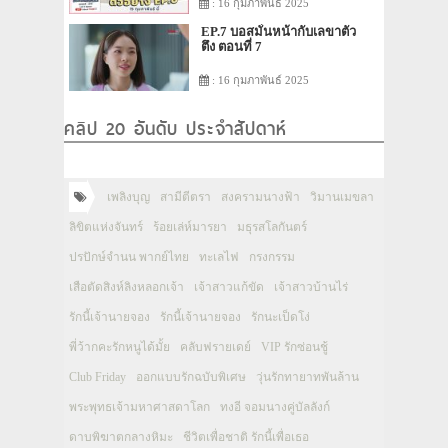
: 16 กุมภาพันธ์ 2025
EP.7 บอสมั่นหน้ากับเลขาตัว
ตึง ตอนที่ 7
: 16 กุมภาพันธ์ 2025
คลิป 20 อันดับ ประจำสัปดาห์
เพลิงบุญ
สามีตีตรา
สงครามนางฟ้า
วิมานเมขลา
ลิขิตแห่งจันทร์
ร้อยเล่ห์มารยา
มธุรสโลกันตร์
ปรปักษ์จำนน พากย์ไทย
ทะเลไฟ
กรงกรรม
เสือตัดสิงห์ลิงหลอกเจ้า
เจ้าสาวแก้ขัด
เจ้าสาวบ้านไร่
รักนี้เจ้านายจอง
รักนี้เจ้านายจอง
รักนะเป็ดโง่
พี่ว้ากคะรักหนูได้มั้ย
คลับฟรายเดย์
VIP รักซ่อนชู้
Club Friday
ออกแบบรักฉบับพิเศษ
วุ่นรักทายาทพันล้าน
พระพุทธเจ้ามหาศาสดาโลก
ทงอี จอมนางคู่บัลลังก์
ดาบพิฆาตกลางหิมะ
ชีวิตเพื่อชาติ รักนี้เพื่อเธอ