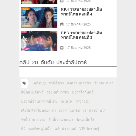
: 17 สิงหาคม 2025
EP.4 วาสนาของปลาเค็ม
พากย์ไทย ตอนที่ 4
: 17 สิงหาคม 2025
EP.3 วาสนาของปลาเค็ม
พากย์ไทย ตอนที่ 3
: 17 สิงหาคม 2025
คลิป 20 อันดับ ประจำสัปดาห์
เพลิงบุญ
สามีตีตรา
สงครามนางฟ้า
วิมานเมขลา
ลิขิตแห่งจันทร์
ร้อยเล่ห์มารยา
มธุรสโลกันตร์
ปรปักษ์จำนน พากย์ไทย
ทะเลไฟ
กรงกรรม
เสือตัดสิงห์ลิงหลอกเจ้า
เจ้าสาวแก้ขัด
เจ้าสาวบ้านไร่
รักนี้เจ้านายจอง
รักนี้เจ้านายจอง
รักนะเป็ดโง่
พี่ว้ากคะรักหนูได้มั้ย
คลับฟรายเดย์
VIP รักซ่อนชู้