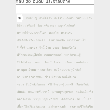
คลิป 20 อันดับ ประจำสัปดาห์
เพลิงบุญ
สามีตีตรา
สงครามนางฟ้า
วิมานเมขลา
ลิขิตแห่งจันทร์
ร้อยเล่ห์มารยา
มธุรสโลกันตร์
ปรปักษ์จำนน พากย์ไทย
ทะเลไฟ
กรงกรรม
เสือตัดสิงห์ลิงหลอกเจ้า
เจ้าสาวแก้ขัด
เจ้าสาวบ้านไร่
รักนี้เจ้านายจอง
รักนี้เจ้านายจอง
รักนะเป็ดโง่
พี่ว้ากคะรักหนูได้มั้ย
คลับฟรายเดย์
VIP รักซ่อนชู้
Club Friday
ออกแบบรักฉบับพิเศษ
วุ่นรักทายาทพันล้าน
พระพุทธเจ้ามหาศาสดาโลก
ทงอี จอมนางคู่บัลลังก์
ดาบพิฆาตกลางหิมะ
ชีวิตเพื่อชาติ รักนี้เพื่อเธอ
จอมราชันบัลลังก์อมตะ
VIP รักซ่อนชู้ เกาหลี
เสือชะนีเก้ง
เป็นต่อ
หกฉากครับจารย์
สุภาพบุรุษสุดซอย
ระเบิดเถิดเทิง
ตลก 6 ฉาก
3 หนุ่ม 3 มุม x2 2021
เลือดมังกร แรด
เป็นต่อ
เนื้อคู่ The Final Answer
เชฟกระทะเหล็ก
สงครามชีวิตโอชิน