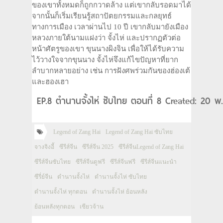
ของเขาทั้งหมดก็ถูกกวาดล้าง แต่เขากลับรอดมาได้
จากนั้นก็เริ่มเรียนรู้สถาปัตยกรรมและกลยุทธ์
ทางการเมือง เวลาผ่านไป 10 ปี เขากลับมายังเมือง
หลวงภายใต้นามแฝงว่า จั้งไห่ และปรากฏตัวต่อ
หน้าศัตรูของเขา ขุนนางผิงจิน เพื่อให้ได้รับความ
ไว้วางใจจากขุนนาง จั้งไห่จึงแก้ไขปัญหาที่ยาก
ลำบากหลายอย่าง เช่น การฝังศพร่วมกันของฮ่องเต้
และฮองเฮา
EP.8 ตำนานจั้งไห่ ซับไทย ตอนที่ 8 Created: 20 พ
Legend of Zang Hai
Legend of Zang Hai ซับไทย
จางจิงอี้
ซีรีส์จีน
ซีรีส์จีน 2025
ซีรีส์จีนLegend of Zang Hai
ซีรีส์จีนซับไทย
ซีรีส์จีนดูฟรี
ซีรีส์จีนฟรี
ซีรีส์จีนแนะนำ
ซีรี่ย์จีน
ตำนานจั้งไห่
ตำนานจั้งไห่ ซับไทย
ตำนานจั้งไห่ ทุกตอน
ตำนานจั้งไห่ ย้อนหลัง
ย้อนหลังทุกตอน
เซียวจ้าน