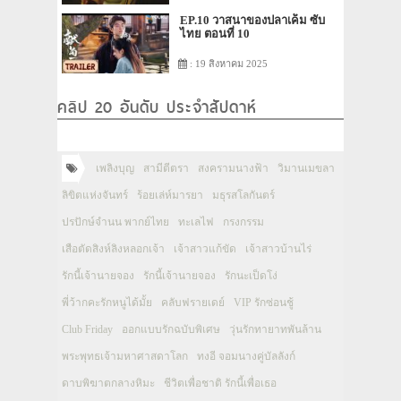
EP.10 วาสนาของปลาเค็ม ซับ
ไทย ตอนที่ 10
: 19 สิงหาคม 2025
คลิป 20 อันดับ ประจำสัปดาห์
เพลิงบุญ
สามีตีตรา
สงครามนางฟ้า
วิมานเมขลา
ลิขิตแห่งจันทร์
ร้อยเล่ห์มารยา
มธุรสโลกันตร์
ปรปักษ์จำนน พากย์ไทย
ทะเลไฟ
กรงกรรม
เสือตัดสิงห์ลิงหลอกเจ้า
เจ้าสาวแก้ขัด
เจ้าสาวบ้านไร่
รักนี้เจ้านายจอง
รักนี้เจ้านายจอง
รักนะเป็ดโง่
พี่ว้ากคะรักหนูได้มั้ย
คลับฟรายเดย์
VIP รักซ่อนชู้
Club Friday
ออกแบบรักฉบับพิเศษ
วุ่นรักทายาทพันล้าน
พระพุทธเจ้ามหาศาสดาโลก
ทงอี จอมนางคู่บัลลังก์
ดาบพิฆาตกลางหิมะ
ชีวิตเพื่อชาติ รักนี้เพื่อเธอ