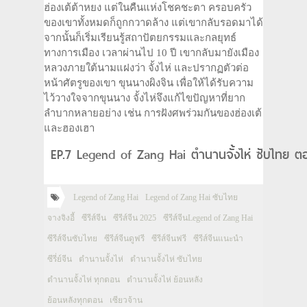
ฮ่องเต้ต้าหยง แต่ในคืนแห่งโชคชะตา ครอบครัว
ของเขาทั้งหมดก็ถูกกวาดล้าง แต่เขากลับรอดมาได้
จากนั้นก็เริ่มเรียนรู้สถาปัตยกรรมและกลยุทธ์
ทางการเมือง เวลาผ่านไป 10 ปี เขากลับมายังเมือง
หลวงภายใต้นามแฝงว่า จั้งไห่ และปรากฏตัวต่อ
หน้าศัตรูของเขา ขุนนางผิงจิน เพื่อให้ได้รับความ
ไว้วางใจจากขุนนาง จั้งไห่จึงแก้ไขปัญหาที่ยาก
ลำบากหลายอย่าง เช่น การฝังศพร่วมกันของฮ่องเต้
และฮองเฮา
EP.7 Legend of Zang Hai ตำนานจั้งไห่ ซับไทย ตอ
Legend of Zang Hai
Legend of Zang Hai ซับไทย
จางจิงอี้
ซีรีส์จีน
ซีรีส์จีน 2025
ซีรีส์จีนLegend of Zang Hai
ซีรีส์จีนซับไทย
ซีรีส์จีนดูฟรี
ซีรีส์จีนฟรี
ซีรีส์จีนแนะนำ
ซีรี่ย์จีน
ตำนานจั้งไห่
ตำนานจั้งไห่ ซับไทย
ตำนานจั้งไห่ ทุกตอน
ตำนานจั้งไห่ ย้อนหลัง
ย้อนหลังทุกตอน
เซียวจ้าน