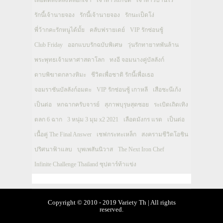
รักนี้เจ้านายจอง
รักนี้เจ้านายจอง
รักนะเป็ดโง่
พี่ว้ากคะรักหนูได้มั้ย
คลับฟรายเดย์
VIP รักซ่อนชู้
Club Friday
ออกแบบรักฉบับพิเศษ
วุ่นรักทายาทพันล้าน
พระพุทธเจ้ามหาศาสดาโลก
ทงอี จอมนางคู่บัลลังก์
ดาบพิฆาตกลางหิมะ
ชีวิตเพื่อชาติ รักนี้เพื่อเธอ
จอมราชันบัลลังก์อมตะ
VIP รักซ่อนชู้ เกาหลี
เสือชะนีเก้ง
เป็นต่อ
หกฉากครับจารย์
สุภาพบุรุษสุดซอย
ระเบิดเถิดเทิง
ตลก 6 ฉาก
3 หนุ่ม 3 มุม x2 2021
เลือดมังกร แรด
เป็นต่อ
เนื้อคู่ The Final Answer
เชฟกระทะเหล็ก
สงครามชีวิตโอชิน
ปริศนาฟ้าแลบ
บุพเพสันนิวาส
The Next Iron Chef
Infinite Challenge Thailand ซุปตาร์ท้าแข่ง
Copyright © 2010 - 2019 Variety Th | All rights
reserved.