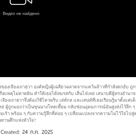
องราวของเจียงเถาฮวา องค์หญิงผู้เฉลียวฉลาดจากแคว้นจ้าวที่กำลังตกอับ ถูก
กิดเหตุไม่คาดฝัน ทำให้เธอได้สมรสกับ เสิ่นไจ๋เหย่ เสนาบดีผู้ทรงอำนาจ
งเถาฮวาจึงต้องใช้ไหวพริบ เล่ห์กล และเสน่ห์ที่เธอเรียนรู้มาตั้งแต่เด็ก
 ผู้ถูกมองว่าเป็นขุนนางโหดเหี้ยม กลับซ่อนอุดมการณ์อันสูงส่งไว้ลึก ๆ ท
เร้า พร้อม ๆ กับความรู้สึกที่ค่อย ๆ เปลี่ยนแปลงจากความไม่ไว้ใจไปสู
นทานศึกแห่งหัวใจ?
7 Created: 24 ก.ค. 2025