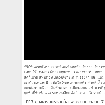
ซีรี่ย์จีนพากย์ไทย ลวงเล่ห์เสน่ห์ดอกท้อ เรื่องย่อ เรื่
บังคับให้แต่งงานเพื่อกอบกู้สถานะของราชวงศ์ แต่กลับเ
แคว้นเว่ย แทนที่จะเป็นองค์ชายหนานอ๋องตามแผนเดิม เจีย
เอาตัวรอดและยืนหยัดในวังหลวง ขณะเดียวกันเสิ่นไจ๋เหย่
สองต้องร่วมมือฝ่าฟันศึกทางการเมืองและเกมอำนาจที่รุม
ผูกพันที่ซับซ้อน แต่ระหว่างศึกแห่งอำนาจ… ใครจะต้า
EP.7 ลวงเล่ห์เสน่ห์ดอกท้อ พากย์ไทย ตอนที่ 