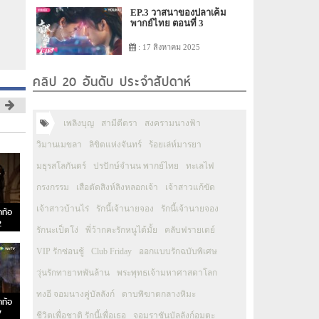
EP.3 วาสนาของปลาเค็ม
พากย์ไทย ตอนที่ 3
: 17 สิงหาคม 2025
คลิป 20 อันดับ ประจำสัปดาห์
เพลิงบุญ
สามีตีตรา
สงครามนางฟ้า
วิมานเมขลา
ลิขิตแห่งจันทร์
ร้อยเล่ห์มารยา
มธุรสโลกันตร์
ปรปักษ์จำนน พากย์ไทย
ทะเลไฟ
กรงกรรม
เสือตัดสิงห์ลิงหลอกเจ้า
เจ้าสาวแก้ขัด
เจ้าสาวบ้านไร่
รักนี้เจ้านายจอง
รักนี้เจ้านายจอง
กท้อ
2
รักนะเป็ดโง่
พี่ว้ากคะรักหนูได้มั้ย
คลับฟรายเดย์
VIP รักซ่อนชู้
Club Friday
ออกแบบรักฉบับพิเศษ
วุ่นรักทายาทพันล้าน
พระพุทธเจ้ามหาศาสดาโลก
ทงอี จอมนางคู่บัลลังก์
ดาบพิฆาตกลางหิมะ
กท้อ
7
ชีวิตเพื่อชาติ รักนี้เพื่อเธอ
จอมราชันบัลลังก์อมตะ