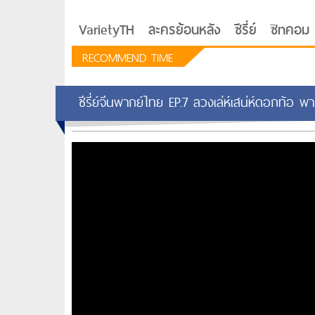
VarietyTH
ละครย้อนหลัง
ซีรี่ย์
ซิทคอม
RECOMMEND TIME
ซีรี่ย์จีนพากย์ไทย EP.7 ลวงเล่ห์เสน่ห์ดอกท้อ พ
รักอยู่ประตูถัดไป
ซีรีย์เกาหลี Love Next D