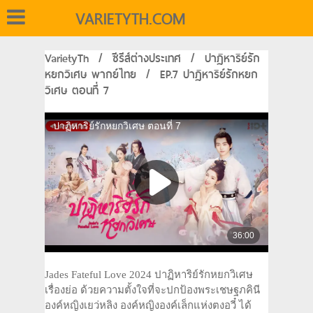
VARIETYTH.COM
VarietyTh
/
ซีรีส์ต่างประเทศ
/
ปาฏิหาริย์รัก
หยกวิเศษ พากย์ไทย
/
EP.7 ปาฏิหาริย์รักหยก
วิเศษ ตอนที่ 7
Jades Fateful Love 2024 ปาฏิหาริย์รักหยกวิเศษ
เรื่องย่อ ด้วยความตั้งใจที่จะปกป้องพระเชษฐภคินี
องค์หญิงเยว่หลิง องค์หญิงองค์เล็กแห่งตงอวี๋ ได้