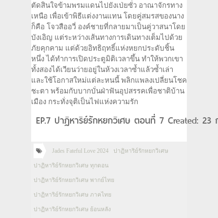
ตัดสินใจข้ามพรมแดนไปยังเป่ยซั่ว อาณาจักรทาง
เหนือ เพื่อเข้าพิธีแต่งงานแทน โดยคู่สมรสของนาง
ก็คือ โจวสืออวี่ องค์ชายที่กลายมาเป็นคู่วาสนาโดย
บังเอิญ แต่ระหว่างเส้นทางการเดินทางเต็มไปด้วย
ภัยคุกคาม แต่ด้วยอิทธิฤทธิ์แห่งหยกประดับชิ้น
หนึ่ง ได้ทำการเปิดประตูมิติเวลาขึ้น ทำให้พวกเขา
ทั้งสองได้เวียนว่ายอยู่ในห้วงเวลาซ้ำแล้วซ้ำเล่า
และใช้โอกาสใหม่แต่ละหนนี้ พลิกแพลงเปลี่ยนโชค
ชะตา พร้อมกับบากบั่นฝ่าฟันอุปสรรคเพื่อชาติบ้าน
เมือง กระทั่งจุติเป็นไฟแห่งความรัก
EP.7 ปาฏิหาริย์รักหยกวิเศษ ตอนที่ 7 Created: 23 
Jades Fateful Love 2024
ปาฏิหาริย์รักหยกวิเศษ
ปาฏิหาริย์รักหยกวิเศษ ทุกตอน
ปาฏิหาริย์รักหยกวิเศษ พากย์ไทย
ปาฏิหาริย์รักหยกวิเศษ ภาคไทย
ปาฏิหาริย์รักหยกวิเศษ ย้อนหลัง