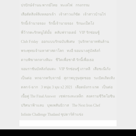
ปรปักษ์จำนน พากย์ไทย
ทะเลไฟ
กรงกรรม
เสือตัดสิงห์ลิงหลอกเจ้า
เจ้าสาวแก้ขัด
เจ้าสาวบ้านไร่
รักนี้เจ้านายจอง
รักนี้เจ้านายจอง
รักนะเป็ดโง่
พี่ว้ากคะรักหนูได้มั้ย
คลับฟรายเดย์
VIP รักซ่อนชู้
Club Friday
ออกแบบรักฉบับพิเศษ
วุ่นรักทายาทพันล้าน
พระพุทธเจ้ามหาศาสดาโลก
ทงอี จอมนางคู่บัลลังก์
ดาบพิฆาตกลางหิมะ
ชีวิตเพื่อชาติ รักนี้เพื่อเธอ
จอมราชันบัลลังก์อมตะ
VIP รักซ่อนชู้ เกาหลี
เสือชะนีเก้ง
เป็นต่อ
หกฉากครับจารย์
สุภาพบุรุษสุดซอย
ระเบิดเถิดเทิง
ตลก 6 ฉาก
3 หนุ่ม 3 มุม x2 2021
เลือดมังกร แรด
เป็นต่อ
เนื้อคู่ The Final Answer
เชฟกระทะเหล็ก
สงครามชีวิตโอชิน
ปริศนาฟ้าแลบ
บุพเพสันนิวาส
The Next Iron Chef
Infinite Challenge Thailand ซุปตาร์ท้าแข่ง