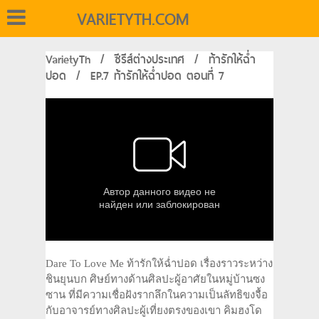
VARIETYTH.COM
VarietyTh
/
ซีรีส์ต่างประเทศ
/
ท้ารักให้ฉ่ำ
ปอด
/
EP.7 ท้ารักให้ฉ่ำปอด ตอนที่ 7
Dare To Love Me ท้ารักให้ฉ่ำปอด เรื่องราวระหว่าง
ชินยุนบก ศิษย์ทางด้านศิลปะผู้อาศัยในหมู่บ้านซง
ซาน ที่มีความเชื่อฝังรากลึกในความเป็นลัทธิขงจื้อ
กับอาจารย์ทางศิลปะผู้เที่ยงตรงของเขา คิมฮงโด