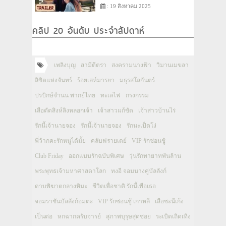
: 19 สิงหาคม 2025
คลิป 20 อันดับ ประจำสัปดาห์
เพลิงบุญ
สามีตีตรา
สงครามนางฟ้า
วิมานเมขลา
ลิขิตแห่งจันทร์
ร้อยเล่ห์มารยา
มธุรสโลกันตร์
ปรปักษ์จำนน พากย์ไทย
ทะเลไฟ
กรงกรรม
เสือตัดสิงห์ลิงหลอกเจ้า
เจ้าสาวแก้ขัด
เจ้าสาวบ้านไร่
รักนี้เจ้านายจอง
รักนี้เจ้านายจอง
รักนะเป็ดโง่
พี่ว้ากคะรักหนูได้มั้ย
คลับฟรายเดย์
VIP รักซ่อนชู้
Club Friday
ออกแบบรักฉบับพิเศษ
วุ่นรักทายาทพันล้าน
พระพุทธเจ้ามหาศาสดาโลก
ทงอี จอมนางคู่บัลลังก์
ดาบพิฆาตกลางหิมะ
ชีวิตเพื่อชาติ รักนี้เพื่อเธอ
จอมราชันบัลลังก์อมตะ
VIP รักซ่อนชู้ เกาหลี
เสือชะนีเก้ง
เป็นต่อ
หกฉากครับจารย์
สุภาพบุรุษสุดซอย
ระเบิดเถิดเทิง