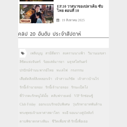
EP.10 วาสนาของปลาเค็ม ซับ
ไทย ตอนที่ 10
: 19 สิงหาคม 2025
คลิป 20 อันดับ ประจำสัปดาห์
เพลิงบุญ
สามีตีตรา
สงครามนางฟ้า
วิมานเมขลา
ลิขิตแห่งจันทร์
ร้อยเล่ห์มารยา
มธุรสโลกันตร์
ปรปักษ์จำนน พากย์ไทย
ทะเลไฟ
กรงกรรม
เสือตัดสิงห์ลิงหลอกเจ้า
เจ้าสาวแก้ขัด
เจ้าสาวบ้านไร่
รักนี้เจ้านายจอง
รักนี้เจ้านายจอง
รักนะเป็ดโง่
พี่ว้ากคะรักหนูได้มั้ย
คลับฟรายเดย์
VIP รักซ่อนชู้
Club Friday
ออกแบบรักฉบับพิเศษ
วุ่นรักทายาทพันล้าน
พระพุทธเจ้ามหาศาสดาโลก
ทงอี จอมนางคู่บัลลังก์
ดาบพิฆาตกลางหิมะ
ชีวิตเพื่อชาติ รักนี้เพื่อเธอ