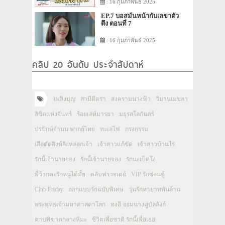
: 16 กุมภาพันธ์ 2025
EP.7 บอสมั่นหน้ากับเลขาตัว
ตึง ตอนที่ 7
: 16 กุมภาพันธ์ 2025
คลิป 20 อันดับ ประจำสัปดาห์
เพลิงบุญ
สามีตีตรา
สงครามนางฟ้า
วิมานเมขลา
ลิขิตแห่งจันทร์
ร้อยเล่ห์มารยา
มธุรสโลกันตร์
ปรปักษ์จำนน พากย์ไทย
ทะเลไฟ
กรงกรรม
เสือตัดสิงห์ลิงหลอกเจ้า
เจ้าสาวแก้ขัด
เจ้าสาวบ้านไร่
รักนี้เจ้านายจอง
รักนี้เจ้านายจอง
รักนะเป็ดโง่
พี่ว้ากคะรักหนูได้มั้ย
คลับฟรายเดย์
VIP รักซ่อนชู้
Club Friday
ออกแบบรักฉบับพิเศษ
วุ่นรักทายาทพันล้าน
พระพุทธเจ้ามหาศาสดาโลก
ทงอี จอมนางคู่บัลลังก์
ดาบพิฆาตกลางหิมะ
ชีวิตเพื่อชาติ รักนี้เพื่อเธอ