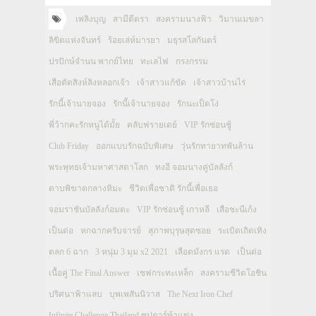
เพลิงบุญ
สามีตีตรา
สงครามนางฟ้า
วิมานเมขลา
ลิขิตแห่งจันทร์
ร้อยเล่ห์มารยา
มธุรสโลกันตร์
ปรปักษ์จำนน พากย์ไทย
ทะเลไฟ
กรงกรรม
เสือตัดสิงห์ลิงหลอกเจ้า
เจ้าสาวแก้ขัด
เจ้าสาวบ้านไร่
รักนี้เจ้านายจอง
รักนี้เจ้านายจอง
รักนะเป็ดโง่
พี่ว้ากคะรักหนูได้มั้ย
คลับฟรายเดย์
VIP รักซ่อนชู้
Club Friday
ออกแบบรักฉบับพิเศษ
วุ่นรักทายาทพันล้าน
พระพุทธเจ้ามหาศาสดาโลก
ทงอี จอมนางคู่บัลลังก์
ดาบพิฆาตกลางหิมะ
ชีวิตเพื่อชาติ รักนี้เพื่อเธอ
จอมราชันบัลลังก์อมตะ
VIP รักซ่อนชู้ เกาหลี
เสือชะนีเก้ง
เป็นต่อ
หกฉากครับจารย์
สุภาพบุรุษสุดซอย
ระเบิดเถิดเทิง
ตลก 6 ฉาก
3 หนุ่ม 3 มุม x2 2021
เลือดมังกร แรด
เป็นต่อ
เนื้อคู่ The Final Answer
เชฟกระทะเหล็ก
สงครามชีวิตโอชิน
ปริศนาฟ้าแลบ
บุพเพสันนิวาส
The Next Iron Chef
Infinite Challenge Thailand ซุปตาร์ท้าแข่ง