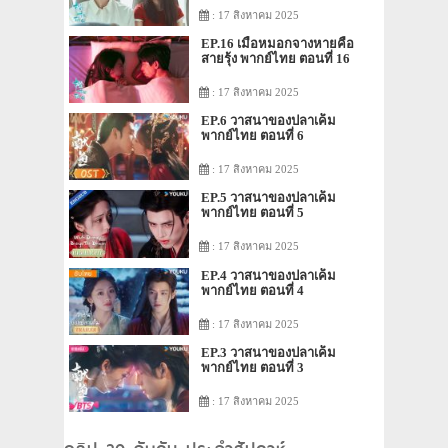
: 17 สิงหาคม 2025
EP.16 เมื่อหมอกจางหายคือ
สายรุ้ง พากย์ไทย ตอนที่ 16
: 17 สิงหาคม 2025
EP.6 วาสนาของปลาเค็ม
พากย์ไทย ตอนที่ 6
: 17 สิงหาคม 2025
EP.5 วาสนาของปลาเค็ม
พากย์ไทย ตอนที่ 5
: 17 สิงหาคม 2025
EP.4 วาสนาของปลาเค็ม
พากย์ไทย ตอนที่ 4
: 17 สิงหาคม 2025
EP.3 วาสนาของปลาเค็ม
พากย์ไทย ตอนที่ 3
: 17 สิงหาคม 2025