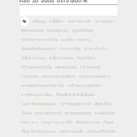
คลิป 20 อันดับ ประจำสัปดาห์
เพลิงบุญ
สามีตีตรา
สงครามนางฟ้า
วิมานเมขลา
ลิขิตแห่งจันทร์
ร้อยเล่ห์มารยา
มธุรสโลกันตร์
ปรปักษ์จำนน พากย์ไทย
ทะเลไฟ
กรงกรรม
เสือตัดสิงห์ลิงหลอกเจ้า
เจ้าสาวแก้ขัด
เจ้าสาวบ้านไร่
รักนี้เจ้านายจอง
รักนี้เจ้านายจอง
รักนะเป็ดโง่
พี่ว้ากคะรักหนูได้มั้ย
คลับฟรายเดย์
VIP รักซ่อนชู้
Club Friday
ออกแบบรักฉบับพิเศษ
วุ่นรักทายาทพันล้าน
พระพุทธเจ้ามหาศาสดาโลก
ทงอี จอมนางคู่บัลลังก์
ดาบพิฆาตกลางหิมะ
ชีวิตเพื่อชาติ รักนี้เพื่อเธอ
จอมราชันบัลลังก์อมตะ
VIP รักซ่อนชู้ เกาหลี
เสือชะนีเก้ง
เป็นต่อ
หกฉากครับจารย์
สุภาพบุรุษสุดซอย
ระเบิดเถิดเทิง
ตลก 6 ฉาก
3 หนุ่ม 3 มุม x2 2021
เลือดมังกร แรด
เป็นต่อ
เนื้อคู่ The Final Answer
เชฟกระทะเหล็ก
สงครามชีวิตโอชิน