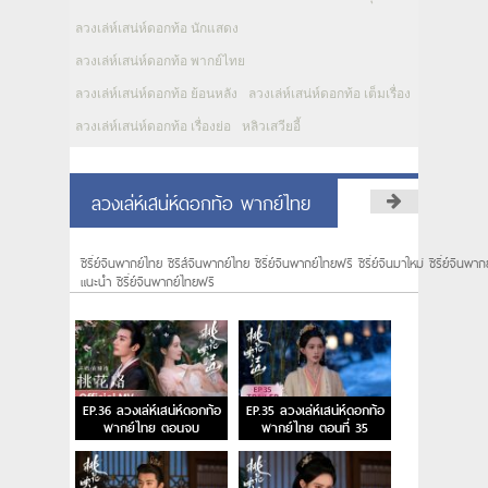
ลวงเล่ห์เสน่ห์ดอกท้อ นักแสดง
ลวงเล่ห์เสน่ห์ดอกท้อ พากย์ไทย
ลวงเล่ห์เสน่ห์ดอกท้อ ย้อนหลัง
ลวงเล่ห์เสน่ห์ดอกท้อ เต็มเรื่อง
ลวงเล่ห์เสน่ห์ดอกท้อ เรื่องย่อ
หลิวเสวียอี้
ลวงเล่ห์เสน่ห์ดอกท้อ พากย์ไทย
ซีรี่ย์จีนพากย์ไทย ซีรีส์จีนพากย์ไทย ซีรี่ย์จีนพากย์ไทยฟรี ซีรี่ย์จีนมาใหม่ ซีรี่ย์จีนพ
แนะนํา ซีรี่ย์จีนพากย์ไทยฟรี
EP.36 ลวงเล่ห์เสน่ห์ดอกท้อ
EP.35 ลวงเล่ห์เสน่ห์ดอกท้อ
พากย์ไทย ตอนจบ
พากย์ไทย ตอนที่ 35