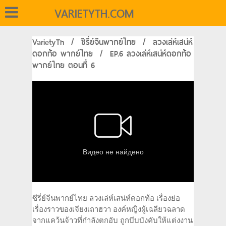
VARIETYTH.COM
VarietyTh
/
ซีรี่ย์จีนพากย์ไทย
/
ลวงเล่ห์เสน่ห์
ดอกท้อ พากย์ไทย
/
EP.6 ลวงเล่ห์เสน่ห์ดอกท้อ
พากย์ไทย ตอนที่ 6
ซีรี่ย์จีนพากย์ไทย ลวงเล่ห์เสน่ห์ดอกท้อ เรื่องย่อ
เรื่องราวของเจียงเถาฮวา องค์หญิงผู้เฉลียวฉลาด
จากแคว้นจ้าวที่กำลังตกอับ ถูกบีบบังคับให้แต่งงาน