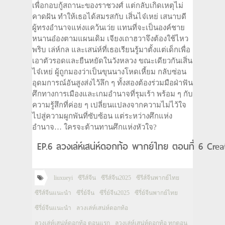
เพื่อกอบกู้สถานะของราชวงศ์ แต่กลับเกิดเหตุไม่
คาดฝัน ทำให้เธอได้สมรสกับ เสิ่นไจ๋เหย่ เสนาบดี
ผู้ทรงอำนาจแห่งแคว้นเว่ย แทนที่จะเป็นองค์ชาย
หนานอ๋องตามแผนเดิม เจียงเถาฮวาจึงต้องใช้ไหว
พริบ เล่ห์กล และเสน่ห์ที่เธอเรียนรู้มาตั้งแต่เด็กเพื่อ
เอาตัวรอดและยืนหยัดในวังหลวง ขณะเดียวกันเสิ่น
ไจ๋เหย่ ผู้ถูกมองว่าเป็นขุนนางโหดเหี้ยม กลับซ่อน
อุดมการณ์อันสูงส่งไว้ลึก ๆ ทั้งสองต้องร่วมมือฝ่าฟัน
ศึกทางการเมืองและเกมอำนาจที่รุมเร้า พร้อม ๆ กับ
ความรู้สึกที่ค่อย ๆ เปลี่ยนแปลงจากความไม่ไว้ใจ
ไปสู่ความผูกพันที่ซับซ้อน แต่ระหว่างศึกแห่ง
อำนาจ… ใครจะต้านทานศึกแห่งหัวใจ?
EP.6 ลวงเล่ห์เสน่ห์ดอกท้อ พากย์ไทย ตอนที่ 6 Cre
liuxueyi
ซีรีส์จีน
ซีรีส์จีน2025
ซีรีส์จีนพากย์ไทย
ซีรีส์จีนแนะนำ
ซีรี่ย์จีน
ซีรี่ย์จีน2025
ซีรี่ย์จีนพากย์ไทย
ซีรี่ย์จีนแนะนำ
ลวงเล่ห์เสน่ห์ดอกท้อ
ลวงเล่ห์เสน่ห์ดอกท้อ ตอนแรก
ลวงเล่ห์เสน่ห์ดอกท้อ ทุกตอน