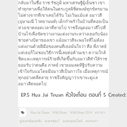
กลับมาในชื่อ ราช รัชภูมิ มหาเศรษฐีผู้เย็นชา เขา
ทำทุกทางเพื่อให้คนในตระกูลพิชิตพงษ์ทุกข์ทรมาน
ไม่ต่างจากที่เขาเคยได้รับ ไม่เว้นแม้แต่ อมาวสี
(อุษามณี ไวทยานนท์) เด็กกำพร้าในบ้านที่คอยเป็น
ห่วงเขาตลอดเวลาที่หายไป ราชจึงฉุดอมาวสีไปที่
บ้านไร่เพื่อขัดขวางงานแต่งงานระหว่างเธอกับน้อง
ชายต่างบิดาของเขา แม้อมาวสีจะพอใจที่ไม่ต้อง
แต่งงานด้วยฝีมือของคนที่เธอมั่นใจว่า คือ พี่ภาคย์
แต่เธอก็ไม่ชอบวิธีการนี้เลยต่อต้านเขา ความใกล้
ชิดและเหตุการณ์ร้ายที่เกิดขึ้นกับอมาวสีทำให้ราช
ยอมรับว่าตนคือ ภาคย์ เขายอมลดทิฐิปรับความ
เข้าใจกับแม่โดยมีอมาวสีเป็นกาวใจ เมื่อเหตุการณ์
ทุกอย่างคลี่คลาย ราชจึงสัญญาว่าเขาจะดูแล
อมาวสีตลอดไป
EP.5 Hua Jai Teuan หัวใจเถื่อน ตอนที่ 5 Created
Hua Jai Teuan
Wild Heart
Wild Heart 2014
ดราม่า
ดูละครย้อนหลัง
ละครช่อง7
ละครออนไลน์
ละครเก่า