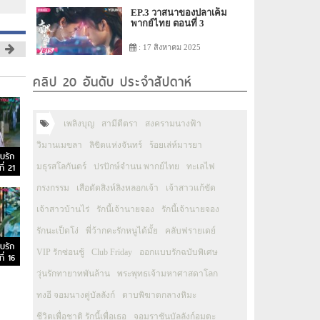
EP.3 วาสนาของปลาเค็ม
พากย์ไทย ตอนที่ 3
: 17 สิงหาคม 2025
คลิป 20 อันดับ ประจำสัปดาห์
เพลิงบุญ
สามีตีตรา
สงครามนางฟ้า
วิมานเมขลา
ลิขิตแห่งจันทร์
ร้อยเล่ห์มารยา
บรัก
ี่ 21
มธุรสโลกันตร์
ปรปักษ์จำนน พากย์ไทย
ทะเลไฟ
กรงกรรม
เสือตัดสิงห์ลิงหลอกเจ้า
เจ้าสาวแก้ขัด
เจ้าสาวบ้านไร่
รักนี้เจ้านายจอง
รักนี้เจ้านายจอง
รักนะเป็ดโง่
พี่ว้ากคะรักหนูได้มั้ย
คลับฟรายเดย์
บรัก
VIP รักซ่อนชู้
Club Friday
ออกแบบรักฉบับพิเศษ
ี่ 16
วุ่นรักทายาทพันล้าน
พระพุทธเจ้ามหาศาสดาโลก
ทงอี จอมนางคู่บัลลังก์
ดาบพิฆาตกลางหิมะ
ชีวิตเพื่อชาติ รักนี้เพื่อเธอ
จอมราชันบัลลังก์อมตะ