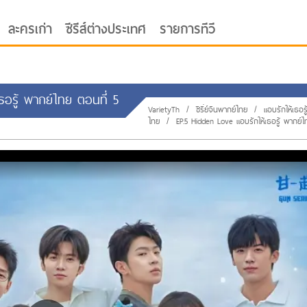
ละครเก่า
ซีรีส์ต่างประเทศ
รายการทีวี
เธอรู้ พากย์ไทย ตอนที่ 5
VarietyTh
/
ซีรี่ย์จีนพากย์ไทย
/
แอบรักให้เธอร
ไทย
/
EP.5 Hidden Love แอบรักให้เธอรู้ พากย์
oor ซับไทย