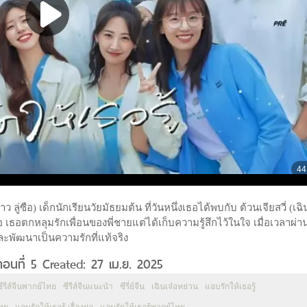
้าว ลู่ซือ) เด็กนักเรียนวัยมัธยมต้น ที่วันหนึ่งเธอได้พบกับ ต้วนเจียสวี่ (เฉิ
อ เธอตกหลุมรักเพื่อนของพี่ชายแต่ได้เก็บความรู้สึกไว้ในใจ เมื่อเวลาผ่
ึ้นและพัฒนาเป็นความรักที่แท้จริง
ตอนที่ 5 Created: 27 เม.ย. 2025
ซีรีส์จีนพากย์ไทย
ซีรีส์จีนแนะนำ
ซีรี่ย์จีน
เฉินเจ๋อหย่วน
แอบรักให้เธอรู้