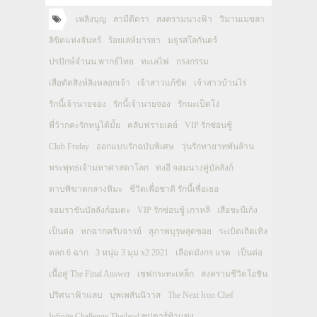
เพลิงบุญ
สามีตีตรา
สงครามนางฟ้า
วิมานเมขลา
ลิขิตแห่งจันทร์
ร้อยเล่ห์มารยา
มธุรสโลกันตร์
ปรปักษ์จำนน พากย์ไทย
ทะเลไฟ
กรงกรรม
เสือตัดสิงห์ลิงหลอกเจ้า
เจ้าสาวแก้ขัด
เจ้าสาวบ้านไร่
รักนี้เจ้านายจอง
รักนี้เจ้านายจอง
รักนะเป็ดโง่
พี่ว้ากคะรักหนูได้มั้ย
คลับฟรายเดย์
VIP รักซ่อนชู้
Club Friday
ออกแบบรักฉบับพิเศษ
วุ่นรักทายาทพันล้าน
พระพุทธเจ้ามหาศาสดาโลก
ทงอี จอมนางคู่บัลลังก์
ดาบพิฆาตกลางหิมะ
ชีวิตเพื่อชาติ รักนี้เพื่อเธอ
จอมราชันบัลลังก์อมตะ
VIP รักซ่อนชู้ เกาหลี
เสือชะนีเก้ง
เป็นต่อ
หกฉากครับจารย์
สุภาพบุรุษสุดซอย
ระเบิดเถิดเทิง
ตลก 6 ฉาก
3 หนุ่ม 3 มุม x2 2021
เลือดมังกร แรด
เป็นต่อ
เนื้อคู่ The Final Answer
เชฟกระทะเหล็ก
สงครามชีวิตโอชิน
ปริศนาฟ้าแลบ
บุพเพสันนิวาส
The Next Iron Chef
Infinite Challenge Thailand ซุปตาร์ท้าแข่ง