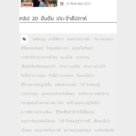
: 19 สิงหาคม 2025
คลิป 20 อันดับ ประจำสัปดาห์
เพลิงบุญ
สามีตีตรา
สงครามนางฟ้า
วิมานเมขลา
ลิขิตแห่งจันทร์
ร้อยเล่ห์มารยา
มธุรสโลกันตร์
ปรปักษ์จำนน พากย์ไทย
ทะเลไฟ
กรงกรรม
เสือตัดสิงห์ลิงหลอกเจ้า
เจ้าสาวแก้ขัด
เจ้าสาวบ้านไร่
รักนี้เจ้านายจอง
รักนี้เจ้านายจอง
รักนะเป็ดโง่
พี่ว้ากคะรักหนูได้มั้ย
คลับฟรายเดย์
VIP รักซ่อนชู้
Club Friday
ออกแบบรักฉบับพิเศษ
วุ่นรักทายาทพันล้าน
พระพุทธเจ้ามหาศาสดาโลก
ทงอี จอมนางคู่บัลลังก์
ดาบพิฆาตกลางหิมะ
ชีวิตเพื่อชาติ รักนี้เพื่อเธอ
จอมราชันบัลลังก์อมตะ
VIP รักซ่อนชู้ เกาหลี
เสือชะนีเก้ง
เป็นต่อ
หกฉากครับจารย์
สุภาพบุรุษสุดซอย
ระเบิดเถิดเทิง