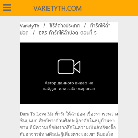
VARIETYTH.COM
VarietyTh
/
ซีรีส์ต่างประเทศ
/
ท้ารักให้ฉ่ำ
ปอด
/
EP.5 ท้ารักให้ฉ่ำปอด ตอนที่ 5
Dare To Love Me ท้ารักให้ฉ่ำปอด เรื่องราวระหว่าง
ชินยุนบก ศิษย์ทางด้านศิลปะผู้อาศัยในหมู่บ้านซง
ซาน ที่มีความเชื่อฝังรากลึกในความเป็นลัทธิขงจื้อ
กับอาจารย์ทางศิลปะผู้เที่ยงตรงของเขา คิมฮงโด