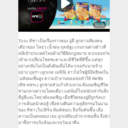
Ticha ทิชา เป็นเรื่องราวของ อู่ยี่ ลูกสาวเพียงคน
เดียวของ โหย่ว (น้ำฝน กุลณัฐ) แรงงานต่างด้าวที่
หนีเข้าประเทศไทยด้วยวิธีผิดกฎหมาย พวกเธอหวัง
เข้ามาเปลี่ยนโชคชะตาและมีชีวิตที่ดีขึ้น แต่ทุก
อย่างกลับไม่เป็นดั่งฝันเมื่อได้มาเจอกับนายจ้าง
อย่าง บุษรา (ลูกเกด เมทินี) สาวไฮโซผู้มีอิทธิพลใน
วงสังคมชั้นสูง ความบ้างานของเธอทำให้ พัดชัย
(พีช พชระ) ลูกชายหัวแก้วหัวแหวน ต้องเผชิญชีวิต
ท่ามกลางความโดดเดี่ยว แต่นั่นก็ไม่หนักเท่ากับสิ่ง
ที่อู่ยี่และโหย่วต้องเผชิญ เมื่อชีวิตของอู่ยี่ถูกรังแก
การเดินหน้าต่อสู้ เพื่อทวงคืนความยุติธรรมในนาม
ของ ทิชา (ใบเฟิร์น พิมพ์ชนก) จึงเริ่มต้นขึ้น เมื่อ
ความเป็นคนของ เธอ ถูกเหยียบยํ่าจากชนชั้น จึงนำ
มาซึ่งการแก้แค้นและรอวันเอาคืน