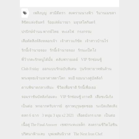
เพลิงบุญ
สามีตีตรา
สงครามนางฟ้า
วิมานเมขลา
ลิขิตแห่งจันทร์
ร้อยเล่ห์มารยา
มธุรสโลกันตร์
ปรปักษ์จำนน พากย์ไทย
ทะเลไฟ
กรงกรรม
เสือตัดสิงห์ลิงหลอกเจ้า
เจ้าสาวแก้ขัด
เจ้าสาวบ้านไร่
รักนี้เจ้านายจอง
รักนี้เจ้านายจอง
รักนะเป็ดโง่
พี่ว้ากคะรักหนูได้มั้ย
คลับฟรายเดย์
VIP รักซ่อนชู้
Club Friday
ออกแบบรักฉบับพิเศษ
วุ่นรักทายาทพันล้าน
พระพุทธเจ้ามหาศาสดาโลก
ทงอี จอมนางคู่บัลลังก์
ดาบพิฆาตกลางหิมะ
ชีวิตเพื่อชาติ รักนี้เพื่อเธอ
จอมราชันบัลลังก์อมตะ
VIP รักซ่อนชู้ เกาหลี
เสือชะนีเก้ง
เป็นต่อ
หกฉากครับจารย์
สุภาพบุรุษสุดซอย
ระเบิดเถิดเทิง
ตลก 6 ฉาก
3 หนุ่ม 3 มุม x2 2021
เลือดมังกร แรด
เป็นต่อ
เนื้อคู่ The Final Answer
เชฟกระทะเหล็ก
สงครามชีวิตโอชิน
ปริศนาฟ้าแลบ
บุพเพสันนิวาส
The Next Iron Chef