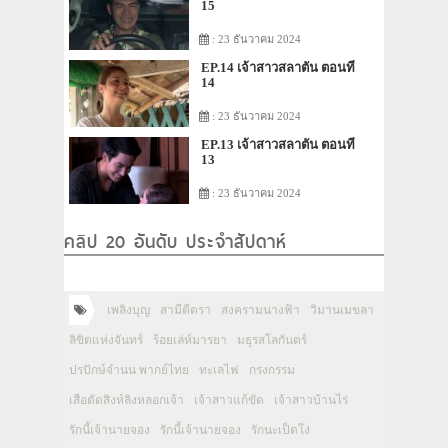
15
: 23 ธันวาคม 2024
EP.14 เจ้าสาวสลาตัน ตอนที่
14
: 23 ธันวาคม 2024
EP.13 เจ้าสาวสลาตัน ตอนที่
13
: 23 ธันวาคม 2024
คลิป 20 อันดับ ประจำสัปดาห์
เพลิงบุญ
สามีตีตรา
สงครามนางฟ้า
วิมานเมขลา
ลิขิตแห่งจันทร์
ร้อยเล่ห์มารยา
มธุรสโลกันตร์
ปรปักษ์จำนน พากย์ไทย
ทะเลไฟ
กรงกรรม
เสือตัดสิงห์ลิงหลอกเจ้า
เจ้าสาวแก้ขัด
เจ้าสาวบ้านไร่
รักนี้เจ้านายจอง
รักนี้เจ้านายจอง
รักนะเป็ดโง่