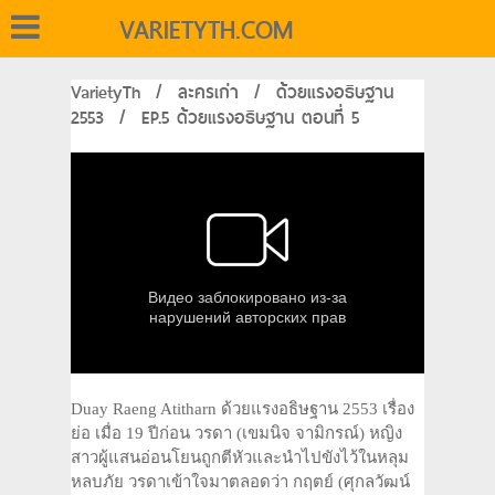
VARIETYTH.COM
VarietyTh
/
ละครเก่า
/
ด้วยแรงอธิษฐาน
2553
/
EP.5 ด้วยแรงอธิษฐาน ตอนที่ 5
Duay Raeng Atitharn ด้วยแรงอธิษฐาน 2553 เรื่อง
ย่อ เมื่อ 19 ปีก่อน วรดา (เขมนิจ จามิกรณ์) หญิง
สาวผู้แสนอ่อนโยนถูกตีหัวและนำไปขังไว้ในหลุม
หลบภัย วรดาเข้าใจมาตลอดว่า กฤตย์ (ศุกลวัฒน์