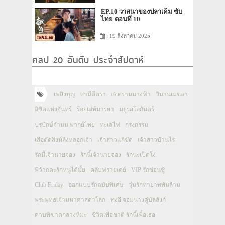
EP.10 วาสนาของปลาเค็ม ซับ
ไทย ตอนที่ 10
: 19 สิงหาคม 2025
คลิป 20 อันดับ ประจำสัปดาห์
เพลิงบุญ
สามีตีตรา
สงครามนางฟ้า
วิมานเมขลา
ลิขิตแห่งจันทร์
ร้อยเล่ห์มารยา
มธุรสโลกันตร์
ปรปักษ์จำนน พากย์ไทย
ทะเลไฟ
กรงกรรม
เสือตัดสิงห์ลิงหลอกเจ้า
เจ้าสาวแก้ขัด
เจ้าสาวบ้านไร่
รักนี้เจ้านายจอง
รักนี้เจ้านายจอง
รักนะเป็ดโง่
พี่ว้ากคะรักหนูได้มั้ย
คลับฟรายเดย์
VIP รักซ่อนชู้
Club Friday
ออกแบบรักฉบับพิเศษ
วุ่นรักทายาทพันล้าน
พระพุทธเจ้ามหาศาสดาโลก
ทงอี จอมนางคู่บัลลังก์
ดาบพิฆาตกลางหิมะ
ชีวิตเพื่อชาติ รักนี้เพื่อเธอ