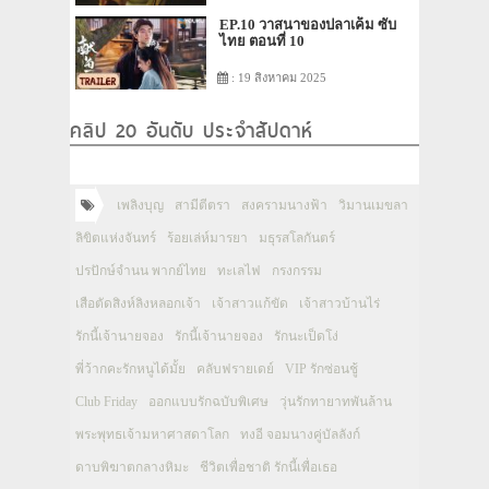
EP.10 วาสนาของปลาเค็ม ซับ
ไทย ตอนที่ 10
: 19 สิงหาคม 2025
คลิป 20 อันดับ ประจำสัปดาห์
เพลิงบุญ
สามีตีตรา
สงครามนางฟ้า
วิมานเมขลา
ลิขิตแห่งจันทร์
ร้อยเล่ห์มารยา
มธุรสโลกันตร์
ปรปักษ์จำนน พากย์ไทย
ทะเลไฟ
กรงกรรม
เสือตัดสิงห์ลิงหลอกเจ้า
เจ้าสาวแก้ขัด
เจ้าสาวบ้านไร่
รักนี้เจ้านายจอง
รักนี้เจ้านายจอง
รักนะเป็ดโง่
พี่ว้ากคะรักหนูได้มั้ย
คลับฟรายเดย์
VIP รักซ่อนชู้
Club Friday
ออกแบบรักฉบับพิเศษ
วุ่นรักทายาทพันล้าน
พระพุทธเจ้ามหาศาสดาโลก
ทงอี จอมนางคู่บัลลังก์
ดาบพิฆาตกลางหิมะ
ชีวิตเพื่อชาติ รักนี้เพื่อเธอ