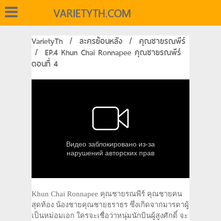
VARIETYTH.COM
VarietyTh
/
ละครย้อนหลัง
/
คุณชายรณพีร์
/
EP.4 Khun Chai Ronnapee คุณชายรณพีร์
ตอนที่ 4
Khun Chai Ronnapee คุณชายรณพีร์ คุณชายคน
สุดท้อง น้องชายคุณชายธราธร ซึ่งเกิดจากมารดาผู้
เป็นหม่อมเอก ใครจะเชื่อว่าหนุ่มนักบินผู้สูงศักดิ์ จะ