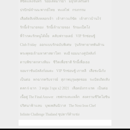
ลิขิตแห่งจันทร์
ร้อยเล่ห์มารยา
มธุรสโลกันตร์
ปรปักษ์จำนน พากย์ไทย
ทะเลไฟ
กรงกรรม
เสือตัดสิงห์ลิงหลอกเจ้า
เจ้าสาวแก้ขัด
เจ้าสาวบ้านไร่
รักนี้เจ้านายจอง
รักนี้เจ้านายจอง
รักนะเป็ดโง่
พี่ว้ากคะรักหนูได้มั้ย
คลับฟรายเดย์
VIP รักซ่อนชู้
Club Friday
ออกแบบรักฉบับพิเศษ
วุ่นรักทายาทพันล้าน
พระพุทธเจ้ามหาศาสดาโลก
ทงอี จอมนางคู่บัลลังก์
ดาบพิฆาตกลางหิมะ
ชีวิตเพื่อชาติ รักนี้เพื่อเธอ
จอมราชันบัลลังก์อมตะ
VIP รักซ่อนชู้ เกาหลี
เสือชะนีเก้ง
เป็นต่อ
หกฉากครับจารย์
สุภาพบุรุษสุดซอย
ระเบิดเถิดเทิง
ตลก 6 ฉาก
3 หนุ่ม 3 มุม x2 2021
เลือดมังกร แรด
เป็นต่อ
เนื้อคู่ The Final Answer
เชฟกระทะเหล็ก
สงครามชีวิตโอชิน
ปริศนาฟ้าแลบ
บุพเพสันนิวาส
The Next Iron Chef
Infinite Challenge Thailand ซุปตาร์ท้าแข่ง