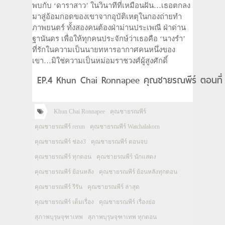
พบกับ ‘ดาราสาว’ ในวินาทีที่เหมือนฝัน…เธอตกลง
มาสู่อ้อมกอดของเขาจากอุบัติเหตุในกองถ่ายทำ
ภาพยนตร์ ทั้งสองคนต้องฝ่าม่านประเพณี ฝ่าด่าน
ฐานันดร เพื่อให้ทุกคนประจักษ์ว่าเธอคือ ‘นางรำ’
ที่รักในความเป็นนายทหารอากาศคนหนึ่งของ
เขา…มิใช่ความเป็นหม่อมราชวงศ์ผู้สูงศักดิ์
EP.4 Khun Chai Ronnapee คุณชายรณพีร์ ตอนที่ 
Khun Chai Ronnapee
คุณชายรณพีร์
คุณชายรณพีร์ rerun
คุณชายรณพีร์ Watchalakorn
คุณชายรณพีร์ ช่อง3
คุณชายรณพีร์ ตอนจบ
คุณชายรณพีร์ ทุกตอน
คุณชายรณพีร์ นักแสดง
คุณชายรณพีร์ ย้อนหลัง
คุณชายรณพีร์ ย้อนหลังทุกตอน
คุณชายรณพีร์ รีรัน
คุณชายรณพีร์ ล่าสุด
คุณชายรณพีร์ เต็มเรื่อง
คุณชายรณพีร์ เรื่องย่อ
สุภาพบุรุษจุฑาเทพ
สุภาพบุรุษจุฑาเทพ ทุกตอน