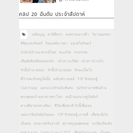
คลิป 20 อันดับ ประจำสัปดาห์
เพลิงบุญ
สามีตีตรา
สงครามนางฟ้า
วิมานเมขลา
ลิขิตแห่งจันทร์
ร้อยเล่ห์มารยา
มธุรสโลกันตร์
ปรปักษ์จำนน พากย์ไทย
ทะเลไฟ
กรงกรรม
เสือตัดสิงห์ลิงหลอกเจ้า
เจ้าสาวแก้ขัด
เจ้าสาวบ้านไร่
รักนี้เจ้านายจอง
รักนี้เจ้านายจอง
รักนะเป็ดโง่
พี่ว้ากคะรักหนูได้มั้ย
คลับฟรายเดย์
VIP รักซ่อนชู้
Club Friday
ออกแบบรักฉบับพิเศษ
วุ่นรักทายาทพันล้าน
พระพุทธเจ้ามหาศาสดาโลก
ทงอี จอมนางคู่บัลลังก์
ดาบพิฆาตกลางหิมะ
ชีวิตเพื่อชาติ รักนี้เพื่อเธอ
จอมราชันบัลลังก์อมตะ
VIP รักซ่อนชู้ เกาหลี
เสือชะนีเก้ง
เป็นต่อ
หกฉากครับจารย์
สุภาพบุรุษสุดซอย
ระเบิดเถิดเทิง
ตลก 6 ฉาก
3 หนุ่ม 3 มุม x2 2021
เลือดมังกร แรด
เป็นต่อ