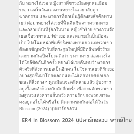
กับ หยางไฉ่เวย หญิงสาวที่ชาวเมืองทุกคนเอือม
ระอา แต่ในวันแต่งงานหยางไฉ่เวยกลับถูก
ฆาตกรรม และฆาตกรที่ตกเป็นผู้ต้องสงสัยคือพาน
เยว่ ต่อมาหยางไฉ่เวยที่ฟื้นคืนชีพจากความตาย
และกลายเป็นที่รู้จักในนาม หญิงชั่วร้าย ซ่างกวนจื่อ
เธอเชื่อว่าพานเยว่ฆ่าเธอ และหมายมั่นปั้นมือจะ
เปิดโปงโฉมหน้าที่แท้จริงของพานเยว่ แต่พวกเขา
ต้องเผชิญหน้ากับสี่ตระกูลใหญ่ที่มีอิทธิพลชั่วร้าย
และร่วมกันเปิดโปงคดีเก่า ๆ มากมาย สองดวงใจ
ได้ใกล้ชิดกันอีกครั้ง หยางไฉ่เวยค้นพบว่าฆาตกร
ตัวจริงที่สังหารเธอเป็นอีกคน ไม่ใช่พานเยว่ที่รักเธอ
อย่างสุดซึ้งมาโดยตลอดและไม่เคยทรยศต่อเธอ
ขณะที่สิ่งต่าง ๆ ดูเหมือนจะคลี่คลายแล้ว ผู้บงการ
อยู่เบื้องหลังก็วางกับดักอีกครั้ง เพื่อจะผลักพวกเขา
ลงสู่เหวแห่งความสิ้นหวัง ความรักของพวกเขาจะ
คงอยู่ต่อไปได้หรือไม่ ติดตามชมกันต่อได้ใน In
Blossom (2024) บุปผารักอลวน
EP.4 In Blossom 2024 บุปผารักอลวน พากย์ไทย ต