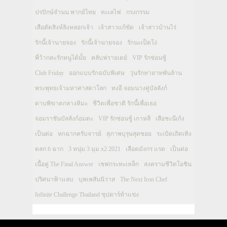
ปรปักษ์จำนน พากย์ไทย
ทะเลไฟ
กรงกรรม
เสือตัดสิงห์ลิงหลอกเจ้า
เจ้าสาวแก้ขัด
เจ้าสาวบ้านไร่
รักนี้เจ้านายจอง
รักนี้เจ้านายจอง
รักนะเป็ดโง่
พี่ว้ากคะรักหนูได้มั้ย
คลับฟรายเดย์
VIP รักซ่อนชู้
Club Friday
ออกแบบรักฉบับพิเศษ
วุ่นรักทายาทพันล้าน
พระพุทธเจ้ามหาศาสดาโลก
ทงอี จอมนางคู่บัลลังก์
ดาบพิฆาตกลางหิมะ
ชีวิตเพื่อชาติ รักนี้เพื่อเธอ
จอมราชันบัลลังก์อมตะ
VIP รักซ่อนชู้ เกาหลี
เสือชะนีเก้ง
เป็นต่อ
หกฉากครับจารย์
สุภาพบุรุษสุดซอย
ระเบิดเถิดเทิง
ตลก 6 ฉาก
3 หนุ่ม 3 มุม x2 2021
เลือดมังกร แรด
เป็นต่อ
เนื้อคู่ The Final Answer
เชฟกระทะเหล็ก
สงครามชีวิตโอชิน
ปริศนาฟ้าแลบ
บุพเพสันนิวาส
The Next Iron Chef
Infinite Challenge Thailand ซุปตาร์ท้าแข่ง