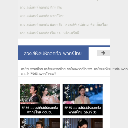
ลวงเล่ห์เสน่ห์ดอกท้อ นักแสดง
ลวงเล่ห์เสน่ห์ดอกท้อ พากย์ไทย
ลวงเล่ห์เสน่ห์ดอกท้อ ย้อนหลัง
ลวงเล่ห์เสน่ห์ดอกท้อ เต็มเรื่อง
ลวงเล่ห์เสน่ห์ดอกท้อ เรื่องย่อ
หลิวเสวียอี้
ลวงเล่ห์เสน่ห์ดอกท้อ พากย์ไทย
ซีรี่ย์จีนพากย์ไทย ซีรีส์จีนพากย์ไทย ซีรี่ย์จีนพากย์ไทยฟรี ซีรี่ย์จีนมาใหม่ ซีรี่ย์จีนพ
แนะนํา ซีรี่ย์จีนพากย์ไทยฟรี
EP.36 ลวงเล่ห์เสน่ห์ดอกท้อ
EP.35 ลวงเล่ห์เสน่ห์ดอกท้อ
พากย์ไทย ตอนจบ
พากย์ไทย ตอนที่ 35