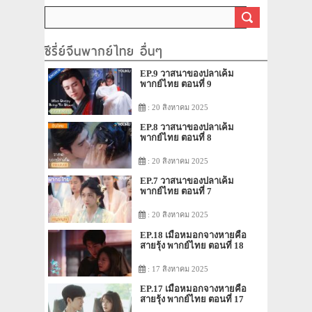
ซีรี่ย์จีนพากย์ไทย อื่นๆ
EP.9 วาสนาของปลาเค็ม
พากย์ไทย ตอนที่ 9
: 20 สิงหาคม 2025
EP.8 วาสนาของปลาเค็ม
พากย์ไทย ตอนที่ 8
: 20 สิงหาคม 2025
EP.7 วาสนาของปลาเค็ม
พากย์ไทย ตอนที่ 7
: 20 สิงหาคม 2025
EP.18 เมื่อหมอกจางหายคือ
สายรุ้ง พากย์ไทย ตอนที่ 18
: 17 สิงหาคม 2025
EP.17 เมื่อหมอกจางหายคือ
สายรุ้ง พากย์ไทย ตอนที่ 17