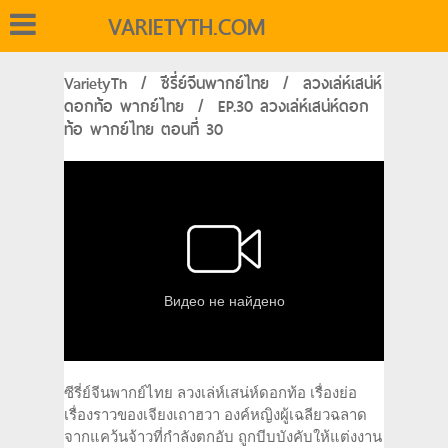
VARIETYTH.COM
VarietyTh
/
ซีรี่ย์จีนพากย์ไทย
/
ลวงเล่ห์เสน่ห์
ดอกท้อ พากย์ไทย
/
EP.30 ลวงเล่ห์เสน่ห์ดอก
ท้อ พากย์ไทย ตอนที่ 30
ซีรี่ย์จีนพากย์ไทย ลวงเล่ห์เสน่ห์ดอกท้อ เรื่องย่อ
เรื่องราวของเจียงเถาฮวา องค์หญิงผู้เฉลียวฉลาด
จากแคว้นจ้าวที่กำลังตกอับ ถูกบีบบังคับให้แต่งงาน