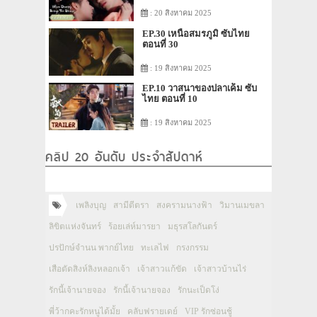
: 20 สิงหาคม 2025
EP.30 เหนือสมรภูมิ ซับไทย
ตอนที่ 30
: 19 สิงหาคม 2025
EP.10 วาสนาของปลาเค็ม ซับ
ไทย ตอนที่ 10
: 19 สิงหาคม 2025
คลิป 20 อันดับ ประจำสัปดาห์
เพลิงบุญ
สามีตีตรา
สงครามนางฟ้า
วิมานเมขลา
ลิขิตแห่งจันทร์
ร้อยเล่ห์มารยา
มธุรสโลกันตร์
ปรปักษ์จำนน พากย์ไทย
ทะเลไฟ
กรงกรรม
เสือตัดสิงห์ลิงหลอกเจ้า
เจ้าสาวแก้ขัด
เจ้าสาวบ้านไร่
รักนี้เจ้านายจอง
รักนี้เจ้านายจอง
รักนะเป็ดโง่
พี่ว้ากคะรักหนูได้มั้ย
คลับฟรายเดย์
VIP รักซ่อนชู้