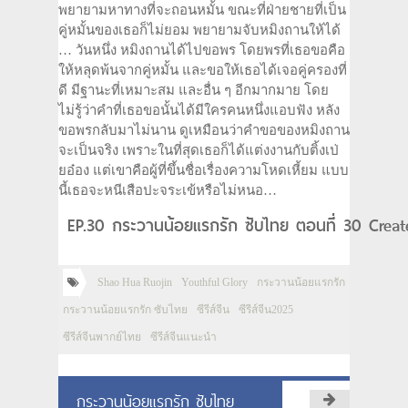
พยายามหาทางที่จะถอนหมั้น ขณะที่ฝ่ายชายที่เป็น
คู่หมั้นของเธอก็ไม่ยอม พยายามจับหมิงถานให้ได้
… วันหนึ่ง หมิงถานได้ไปขอพร โดยพรที่เธอขอคือ
ให้หลุดพ้นจากคู่หมั้น และขอให้เธอได้เจอคู่ครองที่
ดี มีฐานะที่เหมาะสม และอื่น ๆ อีกมากมาย โดย
ไม่รู้ว่าคำที่เธอขอนั้นได้มีใครคนหนึ่งแอบฟัง หลัง
ขอพรกลับมาไม่นาน ดูเหมือนว่าคำขอของหมิงถาน
จะเป็นจริง เพราะในที่สุดเธอก็ได้แต่งงานกับติ้งเป่
ยอ๋อง แต่เขาคือผู้ที่ขึ้นชื่อเรื่องความโหดเหี้ยม แบบ
นี้เธอจะหนีเสือปะจระเข้หรือไม่หนอ…
EP.30 กระวานน้อยแรกรัก ซับไทย ตอนที่ 30 Create
Shao Hua Ruojin
Youthful Glory
กระวานน้อยแรกรัก
กระวานน้อยแรกรัก ซับไทย
ซีรีส์จีน
ซีรีส์จีน2025
ซีรีส์จีนพากย์ไทย
ซีรีส์จีนแนะนำ
กระวานน้อยแรกรัก ซับไทย