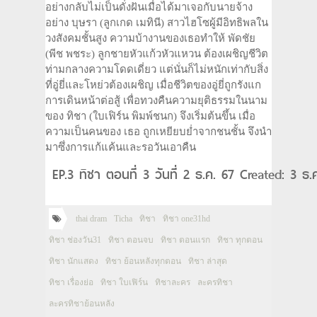
อย่างกลับไม่เป็นดั่งฝันเมื่อได้มาเจอกับนายจ้าง
อย่าง บุษรา (ลูกเกด เมทินี) สาวไฮโซผู้มีอิทธิพลใน
วงสังคมชั้นสูง ความบ้างานของเธอทำให้ พัดชัย
(พีช พชระ) ลูกชายหัวแก้วหัวแหวน ต้องเผชิญชีวิต
ท่ามกลางความโดดเดี่ยว แต่นั่นก็ไม่หนักเท่ากับสิ่ง
ที่อู่ยี่และโหย่วต้องเผชิญ เมื่อชีวิตของอู่ยี่ถูกรังแก
การเดินหน้าต่อสู้ เพื่อทวงคืนความยุติธรรมในนาม
ของ ทิชา (ใบเฟิร์น พิมพ์ชนก) จึงเริ่มต้นขึ้น เมื่อ
ความเป็นคนของ เธอ ถูกเหยียบยํ่าจากชนชั้น จึงนำ
มาซึ่งการแก้แค้นและรอวันเอาคืน
EP.3 ทิชา ตอนที่ 3 วันที่ 2 ธ.ค. 67 Created: 3 ธ
thai dram
Ticha
ทิชา
ทิชา one31hd
ทิชา ช่องวัน31
ทิชา ตอนจบ
ทิชา ตอนแรก
ทิชา ทุกตอน
ทิชา นักแสดง
ทิชา ย้อนหลังทุกตอน
ทิชา ล่าสุด
ทิชา เรื่องย่อ
ทิชา ใบเฟิร์น
ทิชาละคร
ละครทิชา
ละครทิชาย้อนหลัง