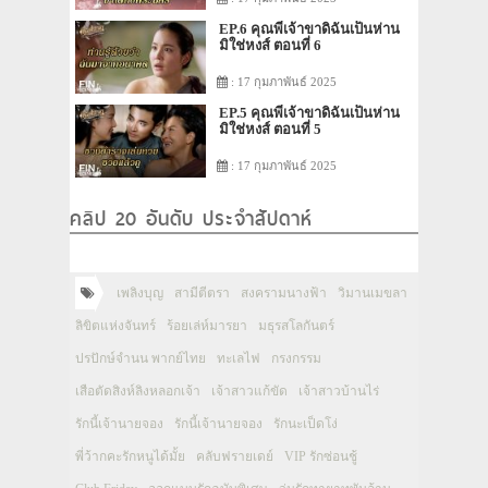
EP.6 คุณพี่เจ้าขาดิฉันเป็นห่าน
มิใช่หงส์ ตอนที่ 6
: 17 กุมภาพันธ์ 2025
EP.5 คุณพี่เจ้าขาดิฉันเป็นห่าน
มิใช่หงส์ ตอนที่ 5
: 17 กุมภาพันธ์ 2025
คลิป 20 อันดับ ประจำสัปดาห์
เพลิงบุญ
สามีตีตรา
สงครามนางฟ้า
วิมานเมขลา
ลิขิตแห่งจันทร์
ร้อยเล่ห์มารยา
มธุรสโลกันตร์
ปรปักษ์จำนน พากย์ไทย
ทะเลไฟ
กรงกรรม
เสือตัดสิงห์ลิงหลอกเจ้า
เจ้าสาวแก้ขัด
เจ้าสาวบ้านไร่
รักนี้เจ้านายจอง
รักนี้เจ้านายจอง
รักนะเป็ดโง่
พี่ว้ากคะรักหนูได้มั้ย
คลับฟรายเดย์
VIP รักซ่อนชู้