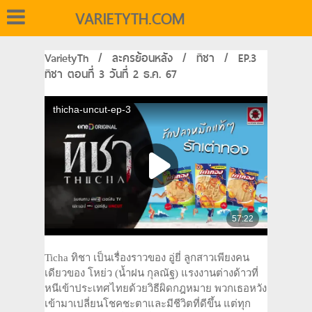
VARIETYTH.COM
VarietyTh
/
ละครย้อนหลัง
/
ทิชา
/
EP.3
ทิชา ตอนที่ 3 วันที่ 2 ธ.ค. 67
Ticha ทิชา เป็นเรื่องราวของ อู่ยี่ ลูกสาวเพียงคน
เดียวของ โหย่ว (น้ำฝน กุลณัฐ) แรงงานต่างด้าวที่
หนีเข้าประเทศไทยด้วยวิธีผิดกฎหมาย พวกเธอหวัง
เข้ามาเปลี่ยนโชคชะตาและมีชีวิตที่ดีขึ้น แต่ทุก