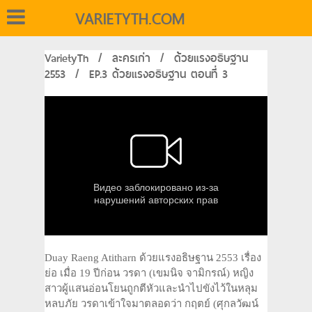
VARIETYTH.COM
VarietyTh
/
ละครเก่า
/
ด้วยแรงอธิษฐาน
2553
/
EP.3 ด้วยแรงอธิษฐาน ตอนที่ 3
Duay Raeng Atitharn ด้วยแรงอธิษฐาน 2553 เรื่อง
ย่อ เมื่อ 19 ปีก่อน วรดา (เขมนิจ จามิกรณ์) หญิง
สาวผู้แสนอ่อนโยนถูกตีหัวและนำไปขังไว้ในหลุม
หลบภัย วรดาเข้าใจมาตลอดว่า กฤตย์ (ศุกลวัฒน์