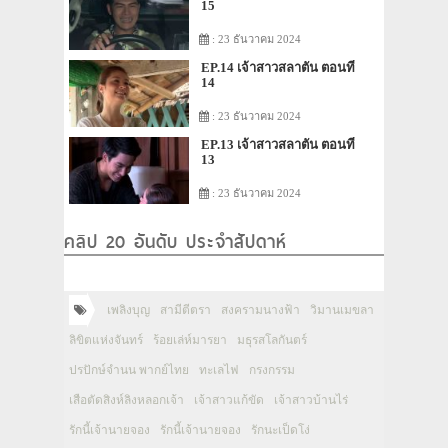
15
: 23 ธันวาคม 2024
EP.14 เจ้าสาวสลาตัน ตอนที่
14
: 23 ธันวาคม 2024
EP.13 เจ้าสาวสลาตัน ตอนที่
13
: 23 ธันวาคม 2024
คลิป 20 อันดับ ประจำสัปดาห์
เพลิงบุญ
สามีตีตรา
สงครามนางฟ้า
วิมานเมขลา
ลิขิตแห่งจันทร์
ร้อยเล่ห์มารยา
มธุรสโลกันตร์
ปรปักษ์จำนน พากย์ไทย
ทะเลไฟ
กรงกรรม
เสือตัดสิงห์ลิงหลอกเจ้า
เจ้าสาวแก้ขัด
เจ้าสาวบ้านไร่
รักนี้เจ้านายจอง
รักนี้เจ้านายจอง
รักนะเป็ดโง่