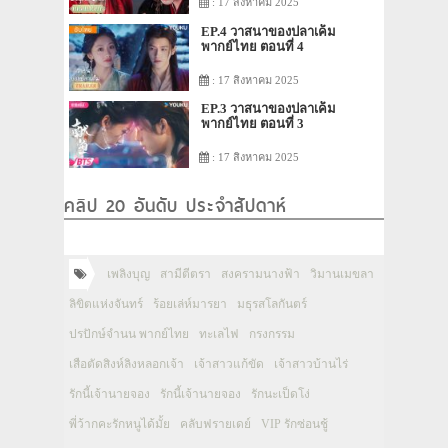
: 17 สิงหาคม 2025
EP.4 วาสนาของปลาเค็ม
พากย์ไทย ตอนที่ 4
: 17 สิงหาคม 2025
EP.3 วาสนาของปลาเค็ม
พากย์ไทย ตอนที่ 3
: 17 สิงหาคม 2025
คลิป 20 อันดับ ประจำสัปดาห์
เพลิงบุญ
สามีตีตรา
สงครามนางฟ้า
วิมานเมขลา
ลิขิตแห่งจันทร์
ร้อยเล่ห์มารยา
มธุรสโลกันตร์
ปรปักษ์จำนน พากย์ไทย
ทะเลไฟ
กรงกรรม
เสือตัดสิงห์ลิงหลอกเจ้า
เจ้าสาวแก้ขัด
เจ้าสาวบ้านไร่
รักนี้เจ้านายจอง
รักนี้เจ้านายจอง
รักนะเป็ดโง่
พี่ว้ากคะรักหนูได้มั้ย
คลับฟรายเดย์
VIP รักซ่อนชู้