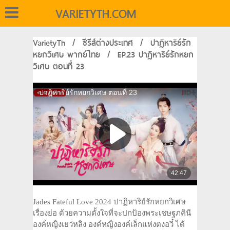
VARIETYTH.COM
VarietyTh
/
ซีรีส์ต่างประเทศ
/
ปาฏิหาริย์รัก
หยกวิเศษ พากย์ไทย
/
EP.23 ปาฏิหาริย์รักหยก
วิเศษ ตอนที่ 23
Jades Fateful Love 2024 ปาฏิหาริย์รักหยกวิเศษ
เรื่องย่อ ด้วยความตั้งใจที่จะปกป้องพระเชษฐภคินี
องค์หญิงเยว่หลิง องค์หญิงองค์เล็กแห่งตงอวี๋ ได้