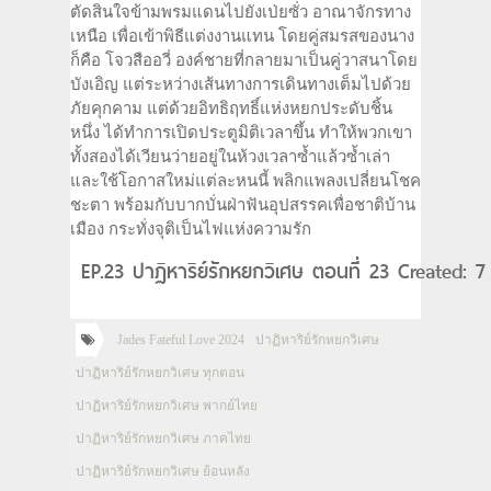
ตัดสินใจข้ามพรมแดนไปยังเป่ยซั่ว อาณาจักรทาง
เหนือ เพื่อเข้าพิธีแต่งงานแทน โดยคู่สมรสของนาง
ก็คือ โจวสืออวี่ องค์ชายที่กลายมาเป็นคู่วาสนาโดย
บังเอิญ แต่ระหว่างเส้นทางการเดินทางเต็มไปด้วย
ภัยคุกคาม แต่ด้วยอิทธิฤทธิ์แห่งหยกประดับชิ้น
หนึ่ง ได้ทำการเปิดประตูมิติเวลาขึ้น ทำให้พวกเขา
ทั้งสองได้เวียนว่ายอยู่ในห้วงเวลาซ้ำแล้วซ้ำเล่า
และใช้โอกาสใหม่แต่ละหนนี้ พลิกแพลงเปลี่ยนโชค
ชะตา พร้อมกับบากบั่นฝ่าฟันอุปสรรคเพื่อชาติบ้าน
เมือง กระทั่งจุติเป็นไฟแห่งความรัก
EP.23 ปาฏิหาริย์รักหยกวิเศษ ตอนที่ 23 Created: 
Jades Fateful Love 2024
ปาฏิหาริย์รักหยกวิเศษ
ปาฏิหาริย์รักหยกวิเศษ ทุกตอน
ปาฏิหาริย์รักหยกวิเศษ พากย์ไทย
ปาฏิหาริย์รักหยกวิเศษ ภาคไทย
ปาฏิหาริย์รักหยกวิเศษ ย้อนหลัง