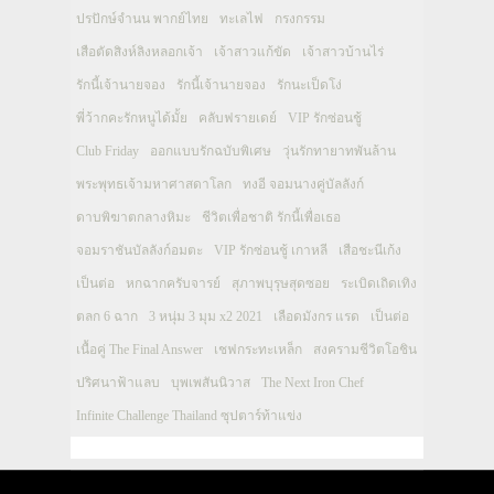
ปรปักษ์จำนน พากย์ไทย
ทะเลไฟ
กรงกรรม
เสือตัดสิงห์ลิงหลอกเจ้า
เจ้าสาวแก้ขัด
เจ้าสาวบ้านไร่
รักนี้เจ้านายจอง
รักนี้เจ้านายจอง
รักนะเป็ดโง่
พี่ว้ากคะรักหนูได้มั้ย
คลับฟรายเดย์
VIP รักซ่อนชู้
Club Friday
ออกแบบรักฉบับพิเศษ
วุ่นรักทายาทพันล้าน
พระพุทธเจ้ามหาศาสดาโลก
ทงอี จอมนางคู่บัลลังก์
ดาบพิฆาตกลางหิมะ
ชีวิตเพื่อชาติ รักนี้เพื่อเธอ
จอมราชันบัลลังก์อมตะ
VIP รักซ่อนชู้ เกาหลี
เสือชะนีเก้ง
เป็นต่อ
หกฉากครับจารย์
สุภาพบุรุษสุดซอย
ระเบิดเถิดเทิง
ตลก 6 ฉาก
3 หนุ่ม 3 มุม x2 2021
เลือดมังกร แรด
เป็นต่อ
เนื้อคู่ The Final Answer
เชฟกระทะเหล็ก
สงครามชีวิตโอชิน
ปริศนาฟ้าแลบ
บุพเพสันนิวาส
The Next Iron Chef
Infinite Challenge Thailand ซุปตาร์ท้าแข่ง