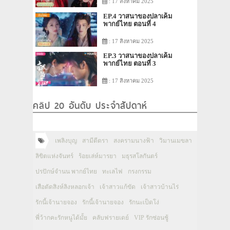
: 17 สิงหาคม 2025
EP.4 วาสนาของปลาเค็ม
พากย์ไทย ตอนที่ 4
: 17 สิงหาคม 2025
EP.3 วาสนาของปลาเค็ม
พากย์ไทย ตอนที่ 3
: 17 สิงหาคม 2025
คลิป 20 อันดับ ประจำสัปดาห์
เพลิงบุญ
สามีตีตรา
สงครามนางฟ้า
วิมานเมขลา
ลิขิตแห่งจันทร์
ร้อยเล่ห์มารยา
มธุรสโลกันตร์
ปรปักษ์จำนน พากย์ไทย
ทะเลไฟ
กรงกรรม
เสือตัดสิงห์ลิงหลอกเจ้า
เจ้าสาวแก้ขัด
เจ้าสาวบ้านไร่
รักนี้เจ้านายจอง
รักนี้เจ้านายจอง
รักนะเป็ดโง่
พี่ว้ากคะรักหนูได้มั้ย
คลับฟรายเดย์
VIP รักซ่อนชู้