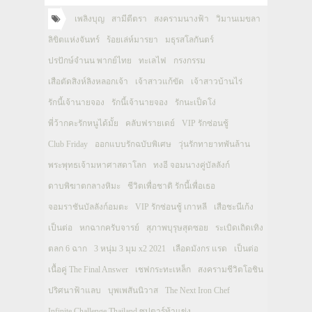
เพลิงบุญ
สามีตีตรา
สงครามนางฟ้า
วิมานเมขลา
ลิขิตแห่งจันทร์
ร้อยเล่ห์มารยา
มธุรสโลกันตร์
ปรปักษ์จำนน พากย์ไทย
ทะเลไฟ
กรงกรรม
เสือตัดสิงห์ลิงหลอกเจ้า
เจ้าสาวแก้ขัด
เจ้าสาวบ้านไร่
รักนี้เจ้านายจอง
รักนี้เจ้านายจอง
รักนะเป็ดโง่
พี่ว้ากคะรักหนูได้มั้ย
คลับฟรายเดย์
VIP รักซ่อนชู้
Club Friday
ออกแบบรักฉบับพิเศษ
วุ่นรักทายาทพันล้าน
พระพุทธเจ้ามหาศาสดาโลก
ทงอี จอมนางคู่บัลลังก์
ดาบพิฆาตกลางหิมะ
ชีวิตเพื่อชาติ รักนี้เพื่อเธอ
จอมราชันบัลลังก์อมตะ
VIP รักซ่อนชู้ เกาหลี
เสือชะนีเก้ง
เป็นต่อ
หกฉากครับจารย์
สุภาพบุรุษสุดซอย
ระเบิดเถิดเทิง
ตลก 6 ฉาก
3 หนุ่ม 3 มุม x2 2021
เลือดมังกร แรด
เป็นต่อ
เนื้อคู่ The Final Answer
เชฟกระทะเหล็ก
สงครามชีวิตโอชิน
ปริศนาฟ้าแลบ
บุพเพสันนิวาส
The Next Iron Chef
Infinite Challenge Thailand ซุปตาร์ท้าแข่ง