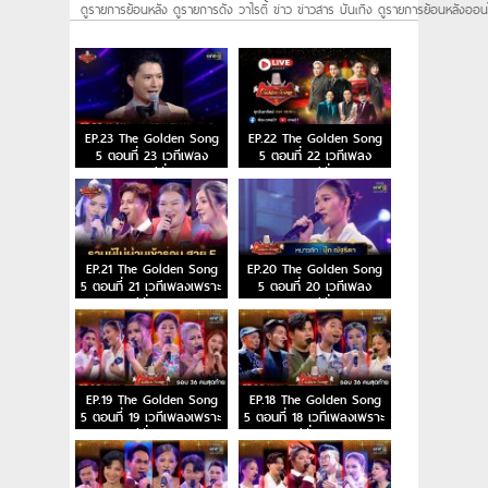
ดูรายการย้อนหลัง ดูรายการดัง วาไรตี้ ข่าว ข่าวสาร บันเทิง ดูรายการย้อนหลังออน
EP.23 The Golden Song
EP.22 The Golden Song
5 ตอนที่ 23 เวทีเพลง
5 ตอนที่ 22 เวทีเพลง
เพราะ ซีซั่น 5
เพราะ ซีซั่น 5
EP.21 The Golden Song
EP.20 The Golden Song
5 ตอนที่ 21 เวทีเพลงเพราะ
5 ตอนที่ 20 เวทีเพลง
ซีซั่น 5
เพราะ ซีซั่น 5
EP.19 The Golden Song
EP.18 The Golden Song
5 ตอนที่ 19 เวทีเพลงเพราะ
5 ตอนที่ 18 เวทีเพลงเพราะ
ซีซั่น 5
ซีซั่น 5