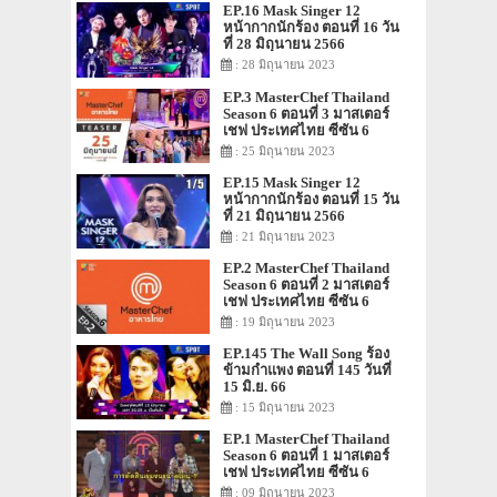
EP.16 Mask Singer 12
หน้ากากนักร้อง ตอนที่ 16 วัน
ที่ 28 มิถุนายน 2566
: 28 มิถุนายน 2023
EP.3 MasterChef Thailand
Season 6 ตอนที่ 3 มาสเตอร์
เชฟ ประเทศไทย ซีซัน 6
: 25 มิถุนายน 2023
EP.15 Mask Singer 12
หน้ากากนักร้อง ตอนที่ 15 วัน
ที่ 21 มิถุนายน 2566
: 21 มิถุนายน 2023
EP.2 MasterChef Thailand
Season 6 ตอนที่ 2 มาสเตอร์
เชฟ ประเทศไทย ซีซัน 6
: 19 มิถุนายน 2023
EP.145 The Wall Song ร้อง
ข้ามกำแพง ตอนที่ 145 วันที่
15 มิ.ย. 66
: 15 มิถุนายน 2023
EP.1 MasterChef Thailand
Season 6 ตอนที่ 1 มาสเตอร์
เชฟ ประเทศไทย ซีซัน 6
: 09 มิถุนายน 2023