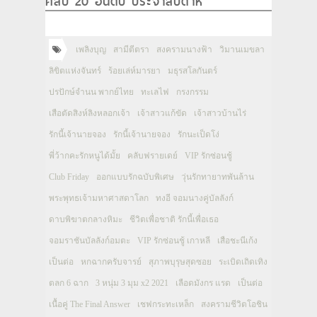
คลิป 20 อันดับ ประจำสัปดาห์
เพลิงบุญ
สามีตีตรา
สงครามนางฟ้า
วิมานเมขลา
ลิขิตแห่งจันทร์
ร้อยเล่ห์มารยา
มธุรสโลกันตร์
ปรปักษ์จำนน พากย์ไทย
ทะเลไฟ
กรงกรรม
เสือตัดสิงห์ลิงหลอกเจ้า
เจ้าสาวแก้ขัด
เจ้าสาวบ้านไร่
รักนี้เจ้านายจอง
รักนี้เจ้านายจอง
รักนะเป็ดโง่
พี่ว้ากคะรักหนูได้มั้ย
คลับฟรายเดย์
VIP รักซ่อนชู้
Club Friday
ออกแบบรักฉบับพิเศษ
วุ่นรักทายาทพันล้าน
พระพุทธเจ้ามหาศาสดาโลก
ทงอี จอมนางคู่บัลลังก์
ดาบพิฆาตกลางหิมะ
ชีวิตเพื่อชาติ รักนี้เพื่อเธอ
จอมราชันบัลลังก์อมตะ
VIP รักซ่อนชู้ เกาหลี
เสือชะนีเก้ง
เป็นต่อ
หกฉากครับจารย์
สุภาพบุรุษสุดซอย
ระเบิดเถิดเทิง
ตลก 6 ฉาก
3 หนุ่ม 3 มุม x2 2021
เลือดมังกร แรด
เป็นต่อ
เนื้อคู่ The Final Answer
เชฟกระทะเหล็ก
สงครามชีวิตโอชิน