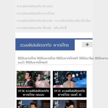
ลวงเล่ห์เสน่ห์ดอกท้อ นักแสดง
ลวงเล่ห์เสน่ห์ดอกท้อ พากย์ไทย
ลวงเล่ห์เสน่ห์ดอกท้อ ย้อนหลัง
ลวงเล่ห์เสน่ห์ดอกท้อ เต็มเรื่อง
ลวงเล่ห์เสน่ห์ดอกท้อ เรื่องย่อ
หลิวเสวียอี้
ลวงเล่ห์เสน่ห์ดอกท้อ พากย์ไทย
ซีรี่ย์จีนพากย์ไทย ซีรีส์จีนพากย์ไทย ซีรี่ย์จีนพากย์ไทยฟรี ซีรี่ย์จีนมาใหม่ ซีรี่ย์จีนพ
แนะนํา ซีรี่ย์จีนพากย์ไทยฟรี
EP.36 ลวงเล่ห์เสน่ห์ดอกท้อ
EP.35 ลวงเล่ห์เสน่ห์ดอกท้อ
พากย์ไทย ตอนจบ
พากย์ไทย ตอนที่ 35