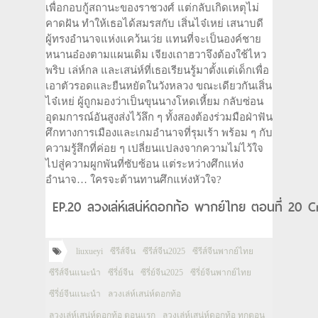
เพื่อกอบกู้สถานะของราชวงศ์ แต่กลับเกิดเหตุไม่
คาดฝัน ทำให้เธอได้สมรสกับ เสิ่นไจ๋เหย่ เสนาบดี
ผู้ทรงอำนาจแห่งแคว้นเว่ย แทนที่จะเป็นองค์ชาย
หนานอ๋องตามแผนเดิม เจียงเถาฮวาจึงต้องใช้ไหว
พริบ เล่ห์กล และเสน่ห์ที่เธอเรียนรู้มาตั้งแต่เด็กเพื่อ
เอาตัวรอดและยืนหยัดในวังหลวง ขณะเดียวกันเสิ่น
ไจ๋เหย่ ผู้ถูกมองว่าเป็นขุนนางโหดเหี้ยม กลับซ่อน
อุดมการณ์อันสูงส่งไว้ลึก ๆ ทั้งสองต้องร่วมมือฝ่าฟัน
ศึกทางการเมืองและเกมอำนาจที่รุมเร้า พร้อม ๆ กับ
ความรู้สึกที่ค่อย ๆ เปลี่ยนแปลงจากความไม่ไว้ใจ
ไปสู่ความผูกพันที่ซับซ้อน แต่ระหว่างศึกแห่ง
อำนาจ… ใครจะต้านทานศึกแห่งหัวใจ?
EP.20 ลวงเล่ห์เสน่ห์ดอกท้อ พากย์ไทย ตอนที่ 20 C
liuxueyi
ซีรีส์จีน
ซีรีส์จีน2025
ซีรีส์จีนพากย์ไทย
ซีรีส์จีนแนะนำ
ซีรี่ย์จีน
ซีรี่ย์จีน2025
ซีรี่ย์จีนพากย์ไทย
ซีรี่ย์จีนแนะนำ
ลวงเล่ห์เสน่ห์ดอกท้อ
ลวงเล่ห์เสน่ห์ดอกท้อ ตอนแรก
ลวงเล่ห์เสน่ห์ดอกท้อ ทุกตอน