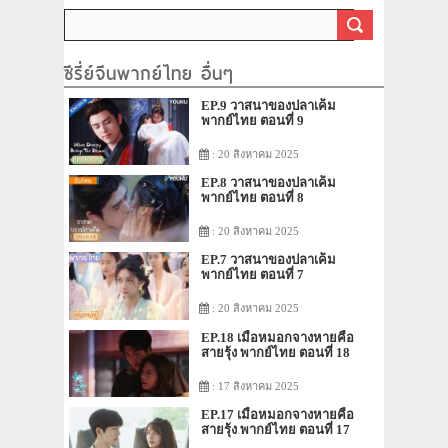
ซีรี่ย์จีนพากย์ไทย อื่นๆ
EP.9 วาสนาของปลาเค็ม
พากย์ไทย ตอนที่ 9
: 20 สิงหาคม 2025
EP.8 วาสนาของปลาเค็ม
พากย์ไทย ตอนที่ 8
: 20 สิงหาคม 2025
EP.7 วาสนาของปลาเค็ม
พากย์ไทย ตอนที่ 7
: 20 สิงหาคม 2025
EP.18 เมื่อหมอกจางหายคือ
สายรุ้ง พากย์ไทย ตอนที่ 18
: 17 สิงหาคม 2025
EP.17 เมื่อหมอกจางหายคือ
สายรุ้ง พากย์ไทย ตอนที่ 17