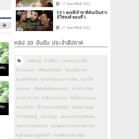
: 17 กุมภาพันธ์ 2025
EP.5 คุณพี่เจ้าขาดิฉันเป็นห่าน
มิใช่หงส์ ตอนที่ 5
: 17 กุมภาพันธ์ 2025
คลิป 20 อันดับ ประจำสัปดาห์
เพลิงบุญ
สามีตีตรา
สงครามนางฟ้า
ลหิต
วิมานเมขลา
ลิขิตแห่งจันทร์
ร้อยเล่ห์มารยา
มธุรสโลกันตร์
ปรปักษ์จำนน พากย์ไทย
ทะเลไฟ
กรงกรรม
เสือตัดสิงห์ลิงหลอกเจ้า
เจ้าสาวแก้ขัด
เจ้าสาวบ้านไร่
รักนี้เจ้านายจอง
รักนี้เจ้านายจอง
หิต
รักนะเป็ดโง่
พี่ว้ากคะรักหนูได้มั้ย
คลับฟรายเดย์
VIP รักซ่อนชู้
Club Friday
ออกแบบรักฉบับพิเศษ
วุ่นรักทายาทพันล้าน
พระพุทธเจ้ามหาศาสดาโลก
ทงอี จอมนางคู่บัลลังก์
ดาบพิฆาตกลางหิมะ