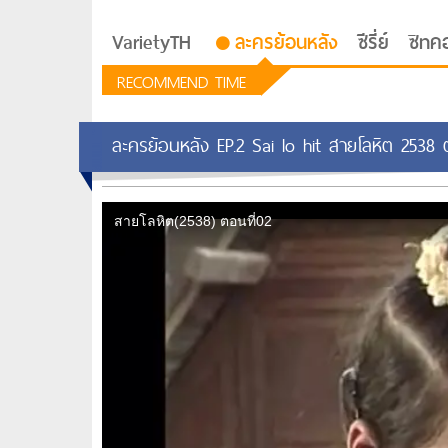
VarietyTH
ละครย้อนหลัง
ซีรี่ย์
ซิทค
RECOMMEND TIME
ละครย้อนหลัง EP.2 Sai lo hit สายโลหิต 2538 
รักอยู่ประตูถัดไป
ซีรีย์เกาหลี Love Next D