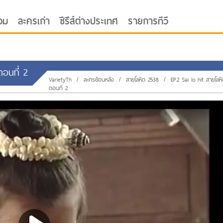
อม
ละครเก่า
ซีรีส์ต่างประเทศ
รายการทีวี
ตอนที่ 2
VarietyTh
/
ละครย้อนหลัง
/
สายโลหิต 2538
/
EP.2 Sai lo hit สายโลห
ตอนที่ 2
oor ซับไทย