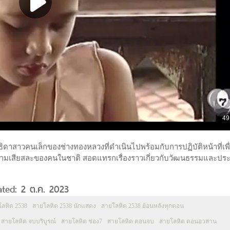
าสาวคนเล็กของช่างทองหลวงที่ดำเนินไปพร้อมกับการปฏิบัติหน้าที่เพื
ความเสียสละของคนในชาติ สอดแทรกเรื่องราวเกี่ยวกับวัฒนธรรมและปร
ated: 2 ต.ค. 2023
ลหิต 2538
สายโลหิต 2538 นักแสดง
สายโลหิต 2538 ย้อนหลังทุกตอน
สายโลหิต จบบริบูรณ์
สายโลหิต ช่อง7
สายโลหิต ตอนจบ
สายโลหิต ตอนอวสาน