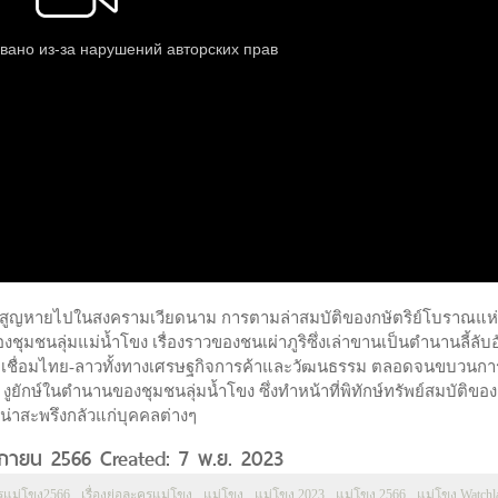
ที่สูญหายไปในสงครามเวียดนาม การตามล่าสมบัติของกษัตริย์โบราณแห่
มชนลุ่มแม่น้ำโขง เรื่องราวของชนเผ่าภูริซึ่งเล่าขานเป็นตำนานลี้ลับอ
่อเชื่อมไทย-ลาวทั้งทางเศรษฐกิจการค้าและวัฒนธรรม ตลอดจนขบวนกา
งูยักษ์ในตำนานของชุมชนลุ่มน้ำโขง ซึ่งทำหน้าที่พิทักษ์ทรัพย์สมบัติขอ
น่าสะพรึงกลัวแก่บุคคลต่างๆ
จิกายน 2566 Created: 7 พ.ย. 2023
รแม่โขง2566
เรื่องย่อละครแม่โขง
แม่โขง
แม่โขง 2023
แม่โขง 2566
แม่โขง Watchl