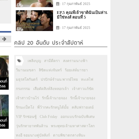
: 17 กุมภาพันธ์ 2025
EP.5 คุณพี่เจ้าขาดิฉันเป็นห่าน
มิใช่หงส์ ตอนที่ 5
: 17 กุมภาพันธ์ 2025
คลิป 20 อันดับ ประจำสัปดาห์
เพลิงบุญ
สามีตีตรา
สงครามนางฟ้า
วิมานเมขลา
ลิขิตแห่งจันทร์
ร้อยเล่ห์มารยา
มธุรสโลกันตร์
ปรปักษ์จำนน พากย์ไทย
ทะเลไฟ
อนที่
2566
กรงกรรม
เสือตัดสิงห์ลิงหลอกเจ้า
เจ้าสาวแก้ขัด
เจ้าสาวบ้านไร่
รักนี้เจ้านายจอง
รักนี้เจ้านายจอง
รักนะเป็ดโง่
พี่ว้ากคะรักหนูได้มั้ย
คลับฟรายเดย์
VIP รักซ่อนชู้
Club Friday
ออกแบบรักฉบับพิเศษ
อนที่
2566
วุ่นรักทายาทพันล้าน
พระพุทธเจ้ามหาศาสดาโลก
ทงอี จอมนางคู่บัลลังก์
ดาบพิฆาตกลางหิมะ