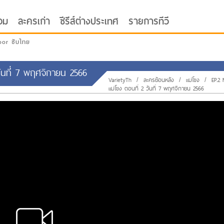
อม
ละครเก่า
ซีรีส์ต่างประเทศ
รายการทีวี
oor ซับไทย
ันที่ 7 พฤศจิกายน 2566
VarietyTh
/
ละครย้อนหลัง
/
แม่โขง
/
EP.2
แม่โขง ตอนที่ 2 วันที่ 7 พฤศจิกายน 2566