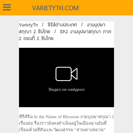
VARIETYTH.COM
VarietyTh
/
ซีรีส์ต่างประเทศ
/
งามบุปผา
สกุณา 2 ซับไทย
/
EP.2 งามบุปผาสกุณา ภาค
2 ตอนที่ 2 ซับไทย
ซีรีส์จีน In the Name of Blossom งามบุปผาสกุณา 2
เรื่องย่อ รื่องราวยังคงดำเนินอยู่ในเมืองฉางอันที่
เปี่ยมด้วยสีสันและวัฒนธรรม “สวนฟางหยวน”