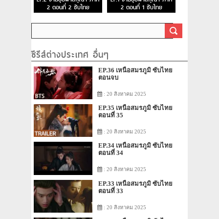
2 ตอนที่ 2 ซับไทย
2 ตอนที่ 1 ซับไทย
ซีรีส์ต่างประเทศ อื่นๆ
EP.36 เหนือสมรภูมิ ซับไทย
ตอนจบ
: 20 สิงหาคม 2025
EP.35 เหนือสมรภูมิ ซับไทย
ตอนที่ 35
: 20 สิงหาคม 2025
EP.34 เหนือสมรภูมิ ซับไทย
ตอนที่ 34
: 20 สิงหาคม 2025
EP.33 เหนือสมรภูมิ ซับไทย
ตอนที่ 33
: 20 สิงหาคม 2025