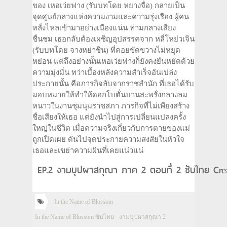
ของ เหอเว่ยฟาง (รับบทโดย หยางจื่อ) กลายเป็น
จุดศูนย์กลางแห่งความงามและความรุ่งเรือง ผู้คน
หลั่งไหลเข้ามาอย่างเนืองแน่น ท่ามกลางเสียง
ชื่นชม เธอกลับต้องเผชิญอุปสรรคจาก หลี่โหย่วเจิน
(รับบทโดย จางหย่าชิน) ที่คอยขัดขวางไม่หยุด
หย่อน แต่ถึงอย่างนั้นเหอเว่ยฟางก็ยังคงยืนหยัดด้วย
ความมุ่งมั่น ทว่าเบื้องหลังความสำเร็จอันเปล่ง
ประกายนั้น คือภารกิจลับจากราชสำนัก ที่เธอได้รับ
มอบหมายให้ทำให้ดอกโบตั๋นบานสะพรั่งกลางลม
หนาวในงานชุมนุมราชสภา ภารกิจที่ไม่เพียงสร้าง
ชื่อเสียงให้เธอ แต่ยังนำไปสู่การเปลี่ยนแปลงครั้ง
ใหญ่ในชีวิต เมื่อความจริงเกี่ยวกับการตายของแม่
ถูกเปิดเผย ดันไปจุดประกายความสงสัยในหัวใจ
เธอและเขย่าความฝันที่เคยแน่วแน่
EP.2 งามบุปผาสกุณา ภาค 2 ตอนที่ 2 ซับไทย Cre
In the Name of Blossom
In the Name of Blossom ซับไทย
งามบุปผาสกุณา 2