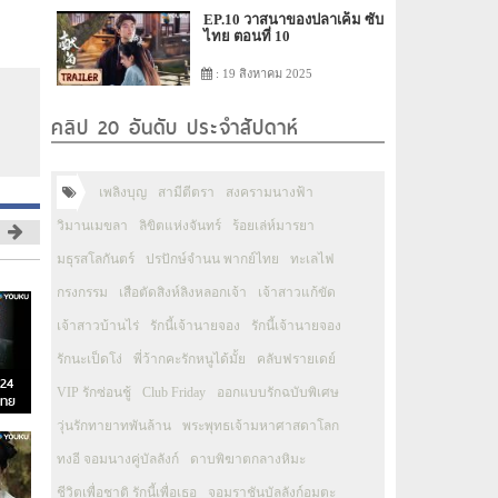
EP.10 วาสนาของปลาเค็ม ซับ
ไทย ตอนที่ 10
: 19 สิงหาคม 2025
คลิป 20 อันดับ ประจำสัปดาห์
เพลิงบุญ
สามีตีตรา
สงครามนางฟ้า
วิมานเมขลา
ลิขิตแห่งจันทร์
ร้อยเล่ห์มารยา
มธุรสโลกันตร์
ปรปักษ์จำนน พากย์ไทย
ทะเลไฟ
กรงกรรม
เสือตัดสิงห์ลิงหลอกเจ้า
เจ้าสาวแก้ขัด
เจ้าสาวบ้านไร่
รักนี้เจ้านายจอง
รักนี้เจ้านายจอง
รักนะเป็ดโง่
พี่ว้ากคะรักหนูได้มั้ย
คลับฟรายเดย์
024
VIP รักซ่อนชู้
Club Friday
ออกแบบรักฉบับพิเศษ
ไทย
วุ่นรักทายาทพันล้าน
พระพุทธเจ้ามหาศาสดาโลก
ทงอี จอมนางคู่บัลลังก์
ดาบพิฆาตกลางหิมะ
ชีวิตเพื่อชาติ รักนี้เพื่อเธอ
จอมราชันบัลลังก์อมตะ