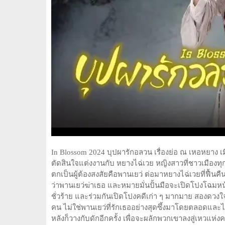
In Blossom 2024 บุปผารักอลวน เรื่องย่อ ณ เหอหยาง เมือ
ตัดสินใจแต่งงานกับ หยางไฉ่เวย หญิงสาวที่ชาวเมือง
ตกเป็นผู้ต้องสงสัยคือพานเยว่ ต่อมาหยางไฉ่เวยที่ฟื้นค
ว่าพานเยว่ฆ่าเธอ และหมายมั่นปั้นมือจะเปิดโปงโฉมหน้า
ชั่วร้าย และร่วมกันเปิดโปงคดีเก่า ๆ มากมาย สองดวงใจ
คน ไม่ใช่พานเยว่ที่รักเธออย่างสุดซึ้งมาโดยตลอดและไม่
หลังก็วางกับดักอีกครั้ง เพื่อจะผลักพวกเขาลงสู่เหวแห