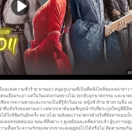
งแห่งความชั่วร้าย พานเยว่ หนุ่มรูปงามที่เป็นที่คลั่งไคล้ของเหล่าสาว ๆ
ทุกคนเอือมระอา แต่ในวันแต่งงานหยางไฉ่เวยกลับถูกฆาตกรรม และฆาตก
ืนชีพจากความตายและกลายเป็นที่รู้จักในนาม หญิงชั่วร้าย ซ่างกวนจื่อ เธ
ที่แท้จริงของพานเยว่ แต่พวกเขาต้องเผชิญหน้ากับสี่ตระกูลใหญ่ที่มีอิ
ได้ใกล้ชิดกันอีกครั้ง หยางไฉ่เวยค้นพบว่าฆาตกรตัวจริงที่สังหารเธอเป็
เคยทรยศต่อเธอ ขณะที่สิ่งต่าง ๆ ดูเหมือนจะคลี่คลายแล้ว ผู้บงการอยู่เบ
่งความสิ้นหวัง ความรักของพวกเขาจะคงอยู่ต่อไปได้หรือไม่ ติดตามชมกัน