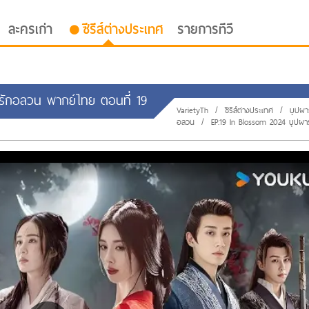
ละครเก่า
ซีรีส์ต่างประเทศ
รายการทีวี
ผารักอลวน พากย์ไทย ตอนที่ 19
VarietyTh
/
ซีรีส์ต่างประเทศ
/
บุปผา
อลวน
/
EP.19 In Blossom 2024 บุปผา
oor ซับไทย