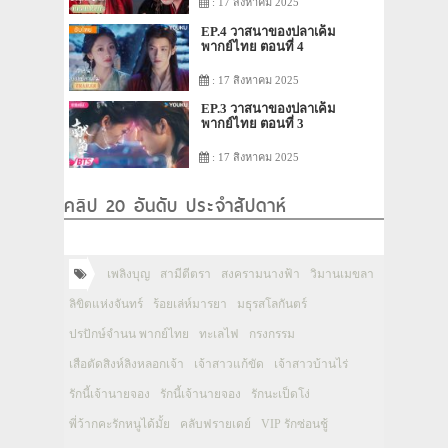
: 17 สิงหาคม 2025
EP.4 วาสนาของปลาเค็ม
พากย์ไทย ตอนที่ 4
: 17 สิงหาคม 2025
EP.3 วาสนาของปลาเค็ม
พากย์ไทย ตอนที่ 3
: 17 สิงหาคม 2025
คลิป 20 อันดับ ประจำสัปดาห์
เพลิงบุญ
สามีตีตรา
สงครามนางฟ้า
วิมานเมขลา
ลิขิตแห่งจันทร์
ร้อยเล่ห์มารยา
มธุรสโลกันตร์
ปรปักษ์จำนน พากย์ไทย
ทะเลไฟ
กรงกรรม
เสือตัดสิงห์ลิงหลอกเจ้า
เจ้าสาวแก้ขัด
เจ้าสาวบ้านไร่
รักนี้เจ้านายจอง
รักนี้เจ้านายจอง
รักนะเป็ดโง่
พี่ว้ากคะรักหนูได้มั้ย
คลับฟรายเดย์
VIP รักซ่อนชู้