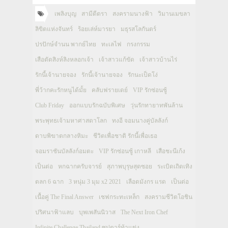
เพลิงบุญ
สามีตีตรา
สงครามนางฟ้า
วิมานเมขลา
ลิขิตแห่งจันทร์
ร้อยเล่ห์มารยา
มธุรสโลกันตร์
ปรปักษ์จำนน พากย์ไทย
ทะเลไฟ
กรงกรรม
เสือตัดสิงห์ลิงหลอกเจ้า
เจ้าสาวแก้ขัด
เจ้าสาวบ้านไร่
รักนี้เจ้านายจอง
รักนี้เจ้านายจอง
รักนะเป็ดโง่
พี่ว้ากคะรักหนูได้มั้ย
คลับฟรายเดย์
VIP รักซ่อนชู้
Club Friday
ออกแบบรักฉบับพิเศษ
วุ่นรักทายาทพันล้าน
พระพุทธเจ้ามหาศาสดาโลก
ทงอี จอมนางคู่บัลลังก์
ดาบพิฆาตกลางหิมะ
ชีวิตเพื่อชาติ รักนี้เพื่อเธอ
จอมราชันบัลลังก์อมตะ
VIP รักซ่อนชู้ เกาหลี
เสือชะนีเก้ง
เป็นต่อ
หกฉากครับจารย์
สุภาพบุรุษสุดซอย
ระเบิดเถิดเทิง
ตลก 6 ฉาก
3 หนุ่ม 3 มุม x2 2021
เลือดมังกร แรด
เป็นต่อ
เนื้อคู่ The Final Answer
เชฟกระทะเหล็ก
สงครามชีวิตโอชิน
ปริศนาฟ้าแลบ
บุพเพสันนิวาส
The Next Iron Chef
Infinite Challenge Thailand ซุปตาร์ท้าแข่ง